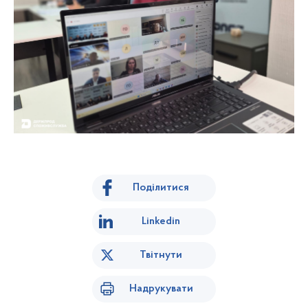
Поділитися
Linkedin
Твітнути
Надрукувати