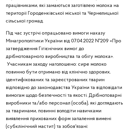
працівниками, які замаються заготівлею молока на
території Городенківської міської та Чернелицької
сільської громад.
Під час зустрічі опрацьовано вимоги наказу
Мінагрополітики України від 07.04.2022 №209 «Про
затвердження Гігієнічних вимог до
дрібнотоварного виробництва та обігу молока».
Учасникам заходу наголошено:
сире
молоко
повинно бути отримано від клінічно здорових,
ідентифікованих та зареєстрованих тварин
відповідно до законодавства України та відповідати
вимогам щодо безпечності та якості. Дрібнотоварні
виробники та/або персонал (особа), які доглядають
за тваринами, повинні володіти навичками
виявлення прихованих форм запалення вимені
(субклінічний мастит) та зобов'язані: