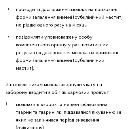
проводити дослідження молока на приховані
форми запалення вимені (субклінічний мастит)
не рідше одного разу на місяць;
повідомляти уповноважену особу
компетентного органу у разі позитивних
результатів дослідження молока на приховані
форми запалення вимені (субклінічний
мастит).
Заготівельникам молока звернули увагу
на
заборону вводити в обіг як харчовий продукт:
молоко від хворих та неідентифікованих
тварин та тварин, які піддавалися лікуванню і в
яких не закінчився період виведення
(очікування);