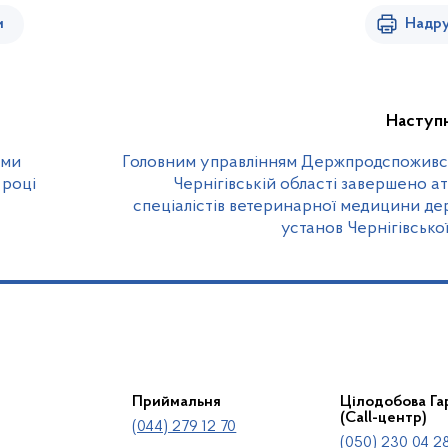
и
Надру
Наступ
ими
Головним управлінням Держпродспоживс
 році
Чернігівській області завершено а
спеціалістів ветеринарної медицини д
установ Чернігівської
Приймальня
Цілодобова Гар
(Call-центр)
(044) 279 12 70
(050) 230 04 28