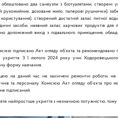
 облаштовано два санвузли з біотуалетами, створені 
ий рукомийник, дозоване мило, паперові рушнички), за
користування), створений достатній запас питної вод
едичні засоби, наявний запас харчових продуктів для 
ано допоміжний вихід з підвального приміщення, облад
ісією підписано Акт огляду об’єкта та рекомендовано 
 укриття. З 1 лютого 2024 року учні Ходоровецького
чну форму навчання.
цею на даний час не закінчені ремонтні роботи, не 
нів та персоналу. Комісією Акт огляду об’єкта про м
не підписаний.
няте найпростіше укриття з незначною потужністю, тому 