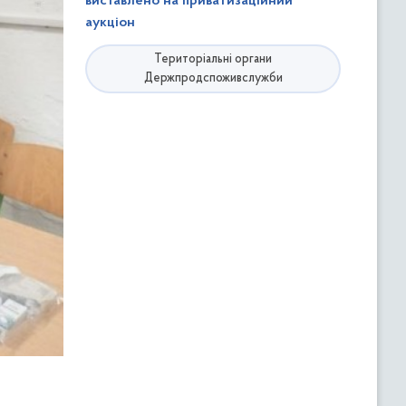
виставлено на приватизаційний
аукціон
Територіальні органи
Держпродспоживслужби