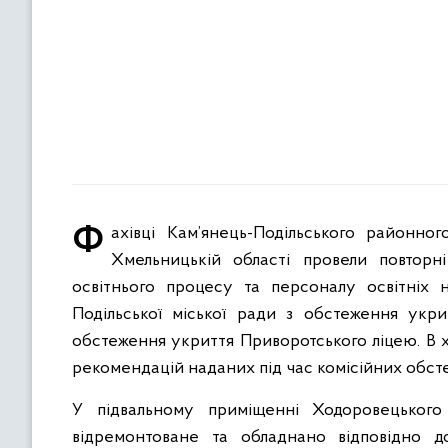
Фахівці Кам’янець-Подільського районного управління Головного управління Держпродспоживслужби в
Хмельницькій області провели повторні
освітнього процесу та персоналу освітніх н
Подільської міської ради з обстеження укри
обстеження укриття Приворотського ліцею. В х
рекомендацій наданих під час комісійних обст
У підвальному приміщенні Ходоровецького
відремонтоване та обладнано відповідно до