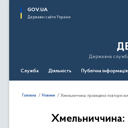
до
основного
GOV.UA
вмісту
Державні сайти України
Д
Державна служба 
Служба
Діяльність
Публічна інформація
Подати звернення
Головна
Новини
Хмельниччина: проведено повторні ком
Хмельниччина: 