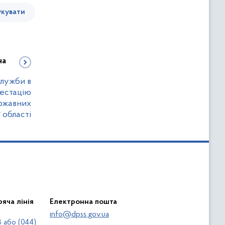
кувати
на
лужби в
тестацію
ержавних
 області
яча лінія
Електронна пошта
info@dpss.gov.ua
 або (044)