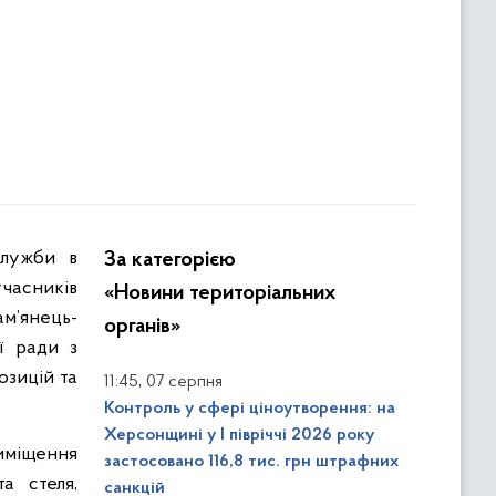
За категорією
часників
«Новини територіальних
м’янець-
органів»
ї ради з
озицій та
,
11:45
07 серпня
Контроль у сфері ціноутворення: на
Херсонщині у І півріччі 2026 року
иміщення
застосовано 116,8 тис. грн штрафних
а стеля,
санкцій