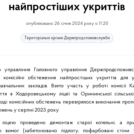
найпростіших укриттів
опубліковано 26 січня 2024 року о 11:20
Територіальні органи Держпродспоживслужби
 комісійні обстеження найпростіших укриттів для у
авчальних закладів. Взято участь у роботі комісії Ка
ття в Ходоровецькому ліцеї та Орининської сільсько
оді комісійних обстежень перевірялося виконання проп
ежень у серпні 2023 року.
 ліцею проведено демонтаж старої котельні, а пр
 вимог (забетоновано підлогу, пофарбовані стіни т