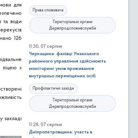
умови для
Права споживача
безпечено
и та води
Територіальні органи
Держпродспоживслужби
перекусів
нано 126
,
11:30
07 серпня
Черкащина: фахівці Уманського
підвальне
районного управління здійснюють
 ліцею з
моніторинг умов проживання
внутрішньо переміщених осіб
створені
Профілактичні заходи
ожливість
Територіальні органи
Держпродспоживслужби
у закладі
,
11:28
07 серпня
Дніпропетровщина: участь в