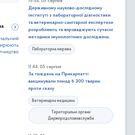
,
15:54
05 серпня
Державному науково-дослідному
інституті з лабораторної діагностики
та ветеринарно-санітарної експертизи
на
розробляють та впроваджують сучасні
методики імунологічних досліджень
нальний
зширюють
Лабораторна мережа
ітництво
,
11:44
05 серпня
За тиждень на Прикарпатті
вакцинували понад 6 300 тварин
проти сказу
Ветеринарна медицина
Територіальні органи
Держпродспоживслужби