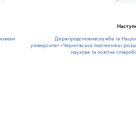
Наступ
ровели
Держпродспоживслужба та Націо
університет «Чернігівська політехніка» ро
наукове та освітнє співроб