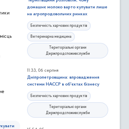
Чернігівщини розповіли, чому
домашнє молоко варто купувати лише
тики
на агропродовольчих ринках
Безпечність харчових продуктів
місць
Ветеринарна медицина
Територіальні органи
Держпродспоживслужби
я
,
11:33
06 серпня
Дніпропетровщина: впровадження
системи НАССР в об'єктах бізнесу
не
Безпечність харчових продуктів
Територіальні органи
Держпродспоживслужби
кувати