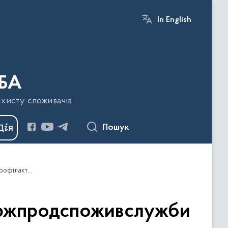
In English
БА
ахисту споживачів
Пошук
Фахівці Харківського районного управління Держпродспоживслужби проводять санітарно-освітню роботу для профілактики гострих кишкових інфекційних захворювань
Держпродспоживслужби