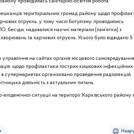
 району проводилась санітарно-освітня робота.
мешканців територіальних громад району щодо профілак
чових отруєнь, у тому числі ботулізму, проводились
О, бесіди, надавалися наочні матеріали (пам’ятки) з
ворювань та харчових отруєнь. Усього було відвідано 5 
о управління на сайтах органів місцевого самоврядуванн
ація щодо профілактики гострих кишкових інфекційних
а в супермаркетах організовано проведення радіолекцій
ітницька діяльність з актуальних питань.
о-епідемічної ситуації на території Харківського району 
и
Надру