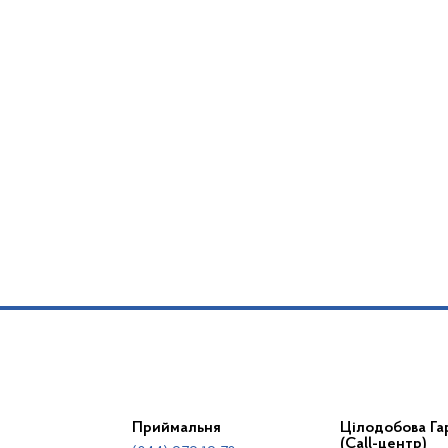
Приймальня
Цілодобова Гар
(Call-центр)