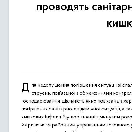
проводять санітар
кишк
Для недопущення погіршення ситуації зі спалахами гострих кишкових інфекційних захворювань, харчових
отруєнь, пов’язаної з обмеженнями контро
господарювання, діяльність яких пов’язана з х
погіршення санітарно-епідемічної ситуації, а т
кишкових інфекцій у порівнянні з минулим роком
Харківським районним управлінням Головного 