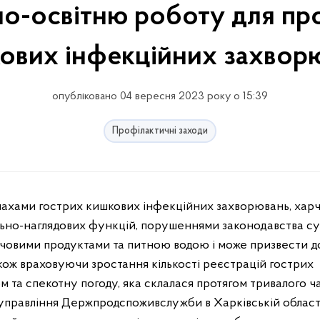
но-освітню роботу для пр
ових інфекційних захвор
опубліковано 04 вересня 2023 року о 15:39
Профілактичні заходи
льно-наглядових функцій, порушеннями законодавства с
арчовими продуктами та питною водою і може призвести д
акож враховуючи зростання кількості реєстрацій гострих
 та спекотну погоду, яка склалася протягом тривалого ча
управління Держпродспоживслужби в Харківській області