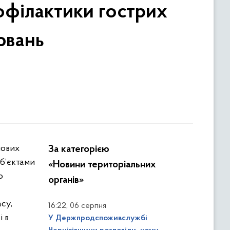
офілактики гострих
ювань
За категорією
уб’єктами
«Новини територіальних
о
органів»
су,
,
16:22
06 серпня
 в
У Держпродспоживслужбі