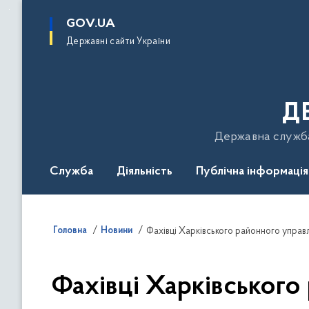
до
основного
GOV.UA
вмісту
Державні сайти України
Д
Державна служба 
Служба
Діяльність
Публічна інформація
Подати звернення
Головна
Новини
Фахівці Харківськог