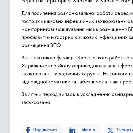
серпні на території м. Харкова та Харківського
Для посилення роз’яснювальної роботи серед 
гострих кишкових інфекційних захворювань, хар
моніторингові відвідування місць розміщення ВП
профілактики гострих кишкових інфекційних зах
розміщення ВПО.
За ініціативою фахівців Харківського районног
Харківського району оприлюднювалася інформ
захворювань та харчових отруєнь. На ринках т
відповідної тематики та забезпечена інша просв
За літній період випадків ускладнення санітарн
зафіксовано.
Поділитися
Linkedin
Твітнут