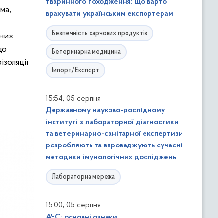
тваринного походження: що варто
ма,
врахувати українським експортерам
Безпечність харчових продуктів
рних
до
Ветеринарна медицина
ізоляції
Імпорт/Експорт
,
15:54
05 серпня
Державному науково-дослідному
інституті з лабораторної діагностики
та ветеринарно-санітарної експертизи
розробляють та впроваджують сучасні
методики імунологічних досліджень
Лабораторна мережа
,
15:00
05 серпня
АЧС: основні ознаки