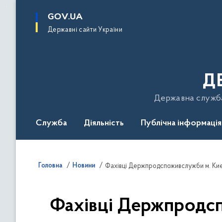
до
основного
GOV.UA
вмісту
Державні сайти України
Д
Державна служба 
Служба
Діяльність
Публічна інформація
Подати звернення
Головна
Новини
Фахівці Держпродспоживслужби м. Киє
Фахівці Держпродс