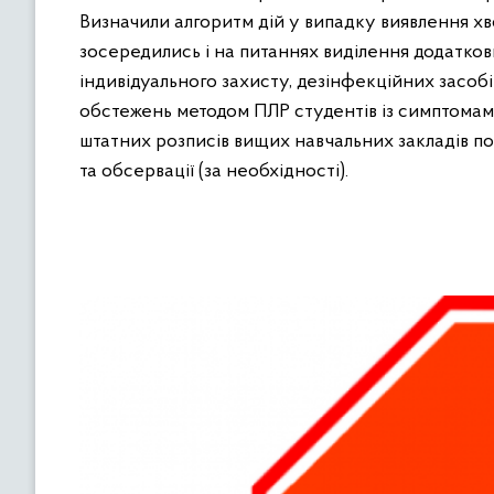
Визначили алгоритм дій у випадку виявлення хво
зосередились і на питаннях виділення додаткови
індивідуального захисту, дезінфекційних засоб
обстежень методом ПЛР студентів із симптомам
штатних розписів вищих навчальних закладів по
та обсервації (за необхідності).