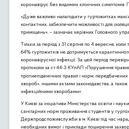
коронавірус без видимих клінічних симптомів.
«Дуже важливо налагодити у гуртожитках максим
контактних, забезпечити можливості для ізоляції
приміщень», – зазначає керівник Головного упр
Тільки за період з 31 серпня по 4 вересня, коли
64% гуртожитків не дотримується карантинного
коронавірусної інфекції. За цей період перевіри
протоколи за ст.44-3 КУпАП «Порушення правил 
протиепідемічних правил і норм, передбачених
хвороб», іншими актами законодавства, а також
інфекційними хворобами».
У Києві за ініціативи Міністерства освіти і на
санітарних норм проживання студентів у гуртож
Держпродспоживслужби в м. Києві під час нара
необхідних вимог і приклади поширення захворю