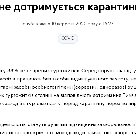
 не дотримується каранти
опубліковано 10 вересня 2020 року о 16:27
COVID
асобів, працюють без засобів індивідуального захисту, н
нтарні засоби особистої гігієни (серветки, одноразові ру
их гуртожитків столиці на відповідність дотримання Тим
их заходів в гуртожитках у період карантину через поши
ідеміологів, стануть рушіями підвищення захворюваності
ати дистанцію, крім того молоді люди найчастіше хворіють