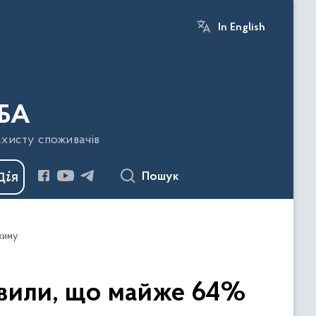
In English
БА
ахисту споживачів
Пошук
жиму
вили, що майже 64%