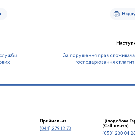
и
Надру
Наступ
вслужби
За порушення прав споживача
ових
господарювання сплатит
Приймальня
Цілодобова Гар
(Call-центр)
(044) 279 12 70
(050) 230 04 28