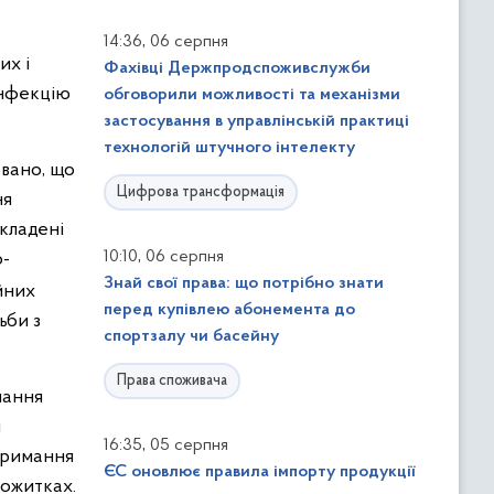
,
14:36
06 серпня
их і
Фахівці Держпродспоживслужби
інфекцію
обговорили можливості та механізми
застосування в управлінській практиці
технологій штучного інтелекту
овано, що
Цифрова трансформація
ня
складені
,
10:10
06 серпня
о-
Знай свої права: що потрібно знати
йних
перед купівлею абонемента до
ьби з
спортзалу чи басейну
Права споживача
мання
я
,
16:35
05 серпня
тримання
ЄС оновлює правила імпорту продукції
тожитках.