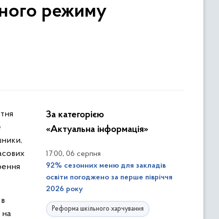
нного режиму
За категорією
е
«Актуальна інформація»
шники,
часових
,
17:00
06 серпня
92% сезонних меню для закладів
рення
освіти погоджено за перше півріччя
2026 року
 в
Реформа шкільного харчування
 на