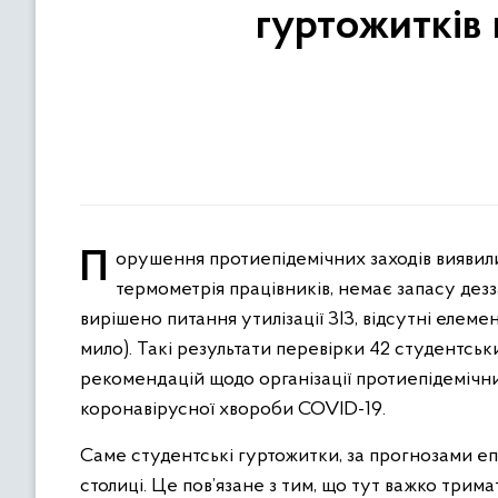
гуртожитків
Порушення протиепідемічних заходів виявили у 38% перевірених гуртожитків. Серед порушень: відсутня
термометрія працівників, немає запасу дезз
вирішено питання утилізації ЗІЗ, відсутні елеме
мило). Такі результати перевірки 42 студентськ
рекомендацій щодо організації протиепідемічн
коронавірусної хвороби COVID-19.
Саме студентські гуртожитки, за прогнозами еп
столиці. Це пов’язане з тим, що тут важко трим