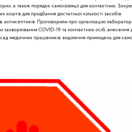
рих, а також порядок самоізоляції для контактних. Зокре
х коштів для придбання достатньої кількості засобів
ів, антисептиків. Проговорили про організацію лаборато
и захворювання COVID-19 та контактних осіб, внесення 
сад медичних працівників, виділення приміщень для само