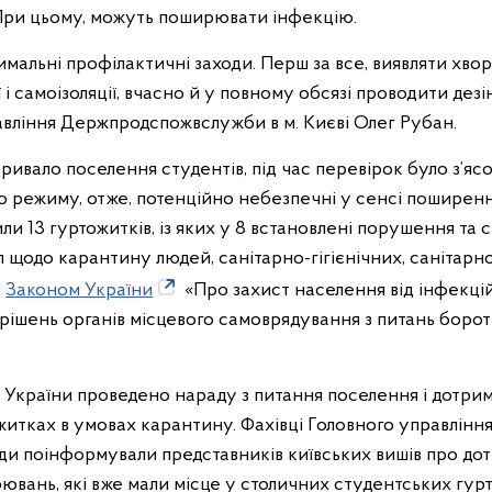
 При цьому, можуть поширювати інфекцію.
альні профілактичні заходи. Перш за все, виявляти хвор
 і самоізоляції, вчасно й у повному обсязі проводити дез
авління Держпродспожвслужби в м. Києві Олег Рубан.
 тривало поселення студентів, під час перевірок було з’яс
 режиму, отже, потенційно небезпечні у сенсі поширен
ли 13 гуртожитків, із яких у 8 встановлені порушення та 
щодо карантину людей, санітарно-гігієнічних, санітарн
Законом України
«Про захист населення від інфекці
 рішень органів місцевого самоврядування з питань борот
уки України проведено нараду з питання поселення і дотри
итках в умовах карантину. Фахівці Головного управлінн
ди поінформували представників київських вишів про до
вань, які вже мали місце у столичних студентських гур