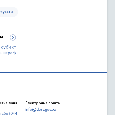
кувати
на
 суб’єкт
ь штраф
яча лінія
Електронна пошта
info@dpss.gov.ua
 або (044)