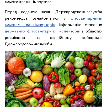
вимоги країни-імпортера.
Перед подачею заяви Держпродспоживслужба
рекомендує ознайомитися з
фітосанітарними
вимогам країн-імпортерів.
Інформацію стосовно
державних фітосанітарних інспекторів
в областях
розміщено на офіційному вебпорталі
Держпродспоживслужби.