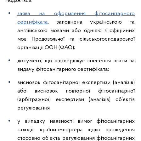
подається:
заява на оформлення фітосанітарного
сертифіката
, заповнена українською та
англійською мовами або однією з офіційних
мов Продовольчої та сільськогосподарської
організації ООН (ФAO);
документ, що підтверджує внесення плати за
видачу фітосанітарного сертифіката;
висновок фітосанітарної експертизи (аналізів)
або висновок повторної фітосанітарної
(арбітражної) експертизи (аналізів) об’єктів
регулювання;
у випадку наявності вимог фітосанітарних
заходів країни-імпортера щодо проведення
стосовно об’єкта регулювання фітосанітарних