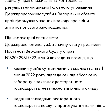
захисту прав споживачів та контролю за
регульованими цінами Головного управління
Держпродспоживслужби в Запорізькій області
проінформував учасників заходу про зміни
антитютюнового законодавства.
Під час зустрічі спеціалісти
Держпродспоживслужби значну увагу приділили
Постанові Верховного Суду у справі
№320/29317/23, в якій викладена позиція, що:
кальяни у зв'язку зі змінами у законодавстві з 11
липня 2022 року підпадають під абсолютну
заборону в закладах ресторанного
господарства, незалежно від їхнього складу;
надання закладами ресторанного
господарства послуг з приготування кальянів, є