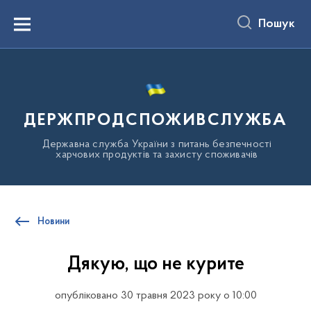
до
основного
Пошук
вмісту
Menu
ДЕРЖПРОДСПОЖИВСЛУЖБА
Державна служба України з питань безпечності
харчових продуктів та захисту споживачів
Новини
Дякую, що не курите
опубліковано 30 травня 2023 року о 10:00