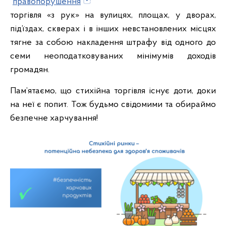
правопорушення
торгівля «з рук» на вулицях, площах, у дворах,
під’їздах, скверах і в інших невстановлених місцях
тягне за собою накладення штрафу від одного до
семи неоподатковуваних мінімумів доходів
громадян.
Пам’ятаємо, що стихійна торгівля існує доти, доки
на неї є попит. Тож будьмо свідомими та обираймо
безпечне харчування!