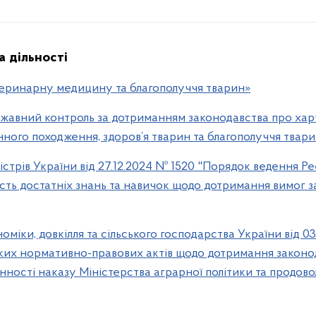
 дільності
теринарну медицину та благополуччя тварин»
жавний контроль за дотриманням законодавства про харч
нного походження, здоров’я тварин та благополуччя твари
істрів України від 27.12.2024 № 1520 "Порядок ведення 
ість достатніх знань та навичок щодо дотримання вимог 
оміки, довкілля та сільського господарства України від 
ких нормативно-правових актів щодо дотримання законо
нності наказу Міністерства аграрної політики та продовол