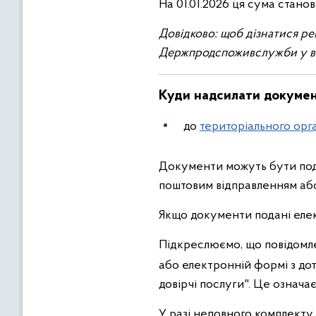
На 01.01.2026 ця сума станов
Довідково: щоб дізнатися ре
Держпродспоживслужби у ва
Куди надсилати докуме
до
територіального орг
Документи можуть бути под
поштовим відправленням або
Якщо документи подані елек
Підкреслюємо, що повідомл
або електронній формі з д
довірчі послуги". Це означ
У разі неповного комплекту