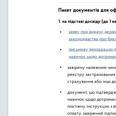
Пакет документів
для о
1. на підставі досвіду (до 1
заяву про видачу держ
законодавства про бла
письмову декларацію до
навичок щодо дотриман
завірену належним чином
реєстру застрахованих 
страхування або інші д
документ, що підтвердж
навичок щодо дотриманн
платіжну інструкцію з в
оплату, завірений підпи