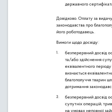
державного сертифікат
Довідково. Оплату за видач
законодавства про благопол
його роботодавець.
Вимоги щодо досвіду:
безперервний досвід ос
та/або здійснення супут
еквівалентного періоду 
визнається еквівалентн
благополуччя тварин шл
дотримання законодавст
безперервний досвід ос
супутніх операцій, трив
на умовах неповної зайн