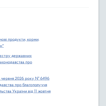
ові продукти, корми,
н"
Реєстру державних
законодавства про
03 червня 2026 року № 6496
давства про благополуччя
ьства України від 11 жовтня