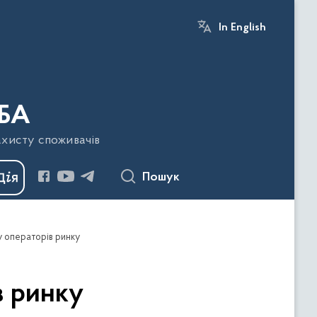
In English
БА
ахисту споживачів
Пошук
у операторів ринку
в ринку