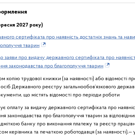
формлення
 вересня 2027 року)
авного сертифіката про наявність достатніх знань та на
гополуччя тварин
 заяви про видачу державного сертифіката про наявність
ня законодавства про благополуччя тварин
 копію трудової книжки (за наявності) або відомості про
осіб Державного реєстру загальнообов’язкового держав
окументи, що містять відомості про періоди роботи
ує оплату за видачу державного сертифіката про наявніст
я законодавства про благополуччя тварин за відповідни
ідміткою банку про виконання платежу та реєстр працівн
сом керівника та печаткою роботодавця (за наявності),— у