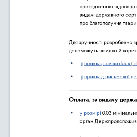
проходженню відповідно
видачі державного серт
про благополуччя твари
Для зручності розроблено з
допоможуть швидко й корект
приклад заяви.docx
( .d
приклад письмової де
Оплата, за видачу держа
у розмірі
0,03 мінімальн
орган Держпродспоживс