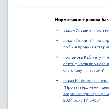
Нормативно-правова база
Закон України «Про ве
Закон України "Про дер
побічні продукти твари
постанова Кабінету Мін
сертифікатів про наявн
благополуччя тварин"
наказ Міністерства екон
"Про затвердження дея
тварин та про втрату чи
2024 року № 3933"