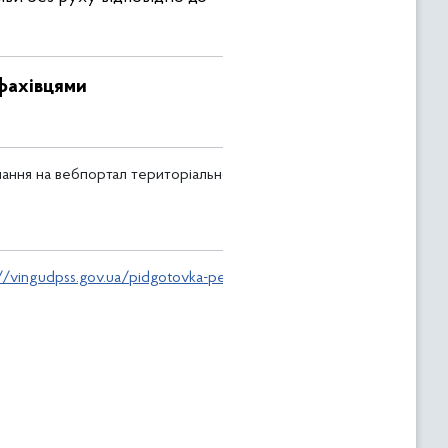
фахівцями
ання на вебпортал територіального органу
://vingudpss.gov.ua/pidgotovka-personalu-operatoriv-rynku