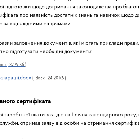
ї підготовки щодо дотримання законодавства про благо
ифіката про наявність достатніх знань та навичок щодо 
н за відповідними напрямами.
разки заповнення документів, які містять приклади прав
но підготувати необхідні документи:
ocx , 37.79 Кб )
кларації.docx
( .docx , 24.20 Кб )
вного сертифіката
ої заробітної плати, яка діє на 1 січня календарного року
лужби, отримав заяву від особи на отримання сертифіка