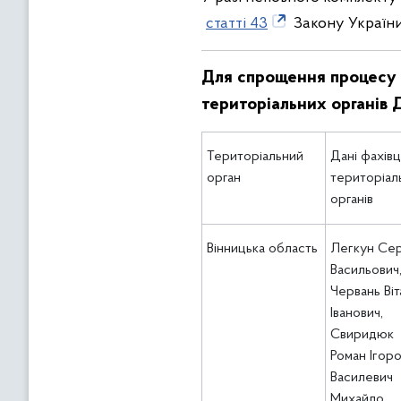
статті 43
Закону України
Для спрощення процесу 
територіальних органі
Територіальний
Дані фахівц
орган
територіал
органів
Вінницька область
Легкун Сер
Васильович
Червань Віт
Іванович,
Свиридюк
Роман Ігоро
Василевич
Михайло