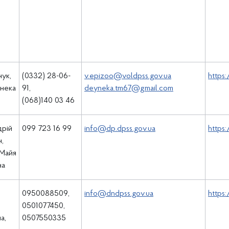
,
ук,
(0332) 28-06-
v.epizoo@voldpss.gov.ua
https
нека
91,
deyneka.tm67@gmail.com
(068)140 03 46
дрій
099 723 16 99
info@dp.dpss.gov.ua
https:
,
 Майя
на
0950088509,
info@dndpss.gov.ua
https
0501077450,
а,
0507550335