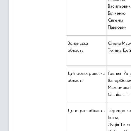
Васильович
Біліченко
Євгеній
Павлович
Волинська
Олена Марч
область
Тетяна Дей
Дніпропетровська
Говтвян Ан
область
Валерійович
Максимова
Станіславів
Донецька область
Терещенко
Ірина,
Луців Тетян