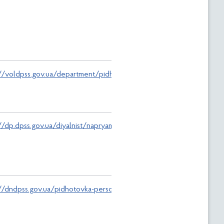
://voldpss.gov.ua/department/pidhotovka-personalu-operatoriv-ryn
//dp.dpss.gov.ua/diyalnist/napryami-diyalnosti/veterinarna-medici
://dndpss.gov.ua/pidhotovka-personalu-u-sferi-blahopoluchchia-tva