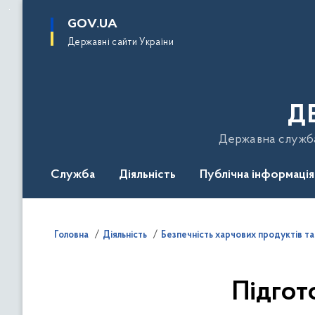
до
основного
GOV.UA
вмісту
Державні сайти України
Д
Державна служба 
Служба
Діяльність
Публічна інформація
Подати звернення
Головна
Діяльність
Безпечність харчових продуктів т
Підгот