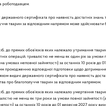
а роботодавцем.
у державного сертифіката про наявність достатніх знань
уччя тварин за відповідним напрямом може здійснювати
іб, до прямих обов’язків яких належало утримання твари
ніх операцій, тривалістю не менш як один рік за умови п
на умовах неповної зайнятості) за останніх 10 років до 
им проходженню відповідної підготовки щодо дотриманн
яхом видачі державного сертифіката про наявність доста
ва про благополуччя тварин за відповідним напрямом;
іб, до прямих обов’язків яких належало умертвіння твар
алістю не менш як три роки за умови повної зайнятості (
ятості) за останніх 10 років до 01 вересня 2027 року ви