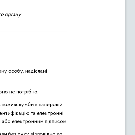
го органу
ну особу, надіслані
но не потрібно.
споживслужби в паперовій
ентифікацію та електронні
м або електронним підписом.
ви без руху відповідно до