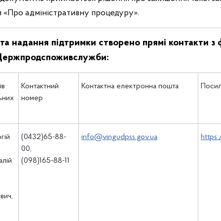
 «Про адміністративну процедуру».
та надання підтримки створено прямі контакти з 
в Держпродспоживслужби
:
ів
Контактний
Контактна електронна пошта
Посил
ьних
номер
гій
(0432)65-88-
info@vingudpss.gov.ua
https
,
00,
алій
(098)165-88-11
вич,