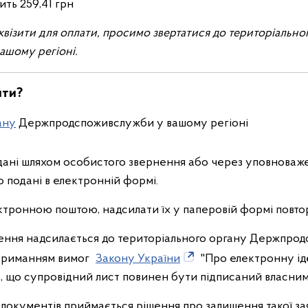
ить 259,41 грн
квізити для оплати, просимо звертатися до територіально
шому регіоні.
нти?
ану
Держпродспоживслужби у вашому регіоні
ані шляхом особистого звернення або через уповноваже
 подані в електронній формі.
тронною поштою, надсилати їх у паперовій формі повтор
ення надсилається до територіального органу Держпрод
отриманням вимог
Закону України
"Про електронну ід
ає, що супровідний лист повинен бути підписаний власни
 документів приймається рішення про залишення такої зая