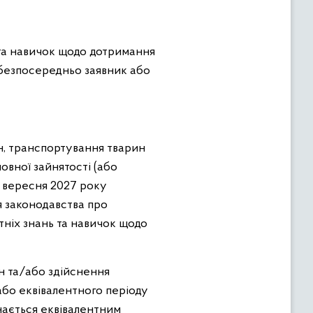
 та навичок щодо дотримання
 безпосередньо заявник або
н, транспортування тварин
овної зайнятості (або
01 вересня 2027 року
я законодавства про
тніх знань та навичок щодо
ин та/або здійснення
або еквівалентного періоду
знається еквівалентним