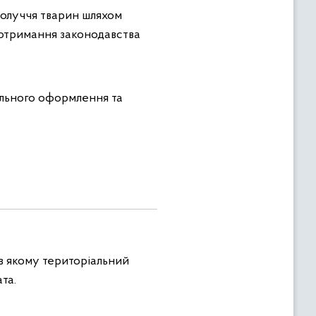
получчя тварин шляхом
дотримання законодавства
ильного оформлення та
, в якому територіальний
та.