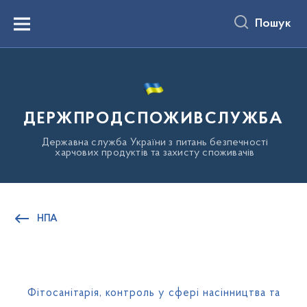
до
основного
Пошук
вмісту
Menu
ДЕРЖПРОДСПОЖИВСЛУЖБА
Державна служба України з питань безпечності
харчових продуктів та захисту споживачів
НПА
Фітосанітарія, контроль у сфері насінництва та