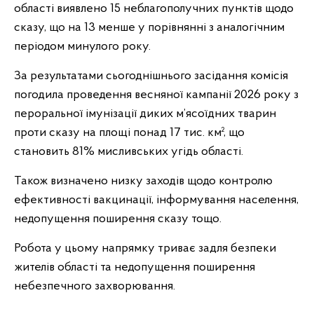
області виявлено 15 неблагополучних пунктів щодо
сказу, що на 13 менше у порівнянні з аналогічним
періодом минулого року.
За результатами сьогоднішнього засідання комісія
погодила проведення весняної кампанії 2026 року з
пероральної імунізації диких м’ясоїдних тварин
проти сказу на площі понад 17 тис. км², що
становить 81% мисливських угідь області.
Також визначено низку заходів щодо контролю
ефективності вакцинації, інформування населення,
недопущення поширення сказу тощо.
Робота у цьому напрямку триває задля безпеки
жителів області та недопущення поширення
небезпечного захворювання.