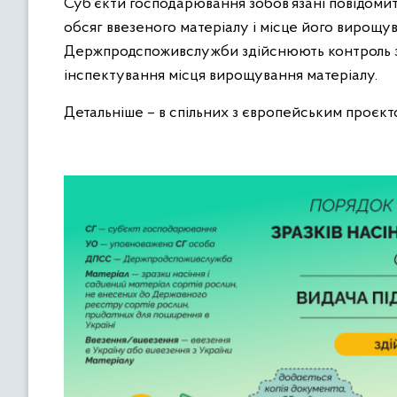
Суб’єкти господарювання зобов’язані повідом
обсяг ввезеного матеріалу і місце його вирощув
Держпродспоживслужби здійснюють контроль з
інспектування місця вирощування матеріалу.
Детальніше – в спільних з європейським проєк