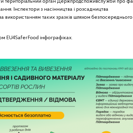
ити територіальний орган Держпродспоживслужби про ф
ання. Інспектори з насінництва і розсадництва
а використанням таких зразків шляхом безпосереднього
том EU4SaferFood інфографіках.