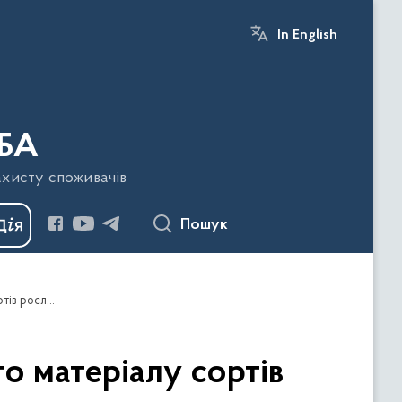
In English
БА
ахисту споживачів
Пошук
Ввезення в Україну зразків насіння і садивного матеріалу сортів рослин, не внесених до Державного реєстру сортів рослин
го матеріалу сортів