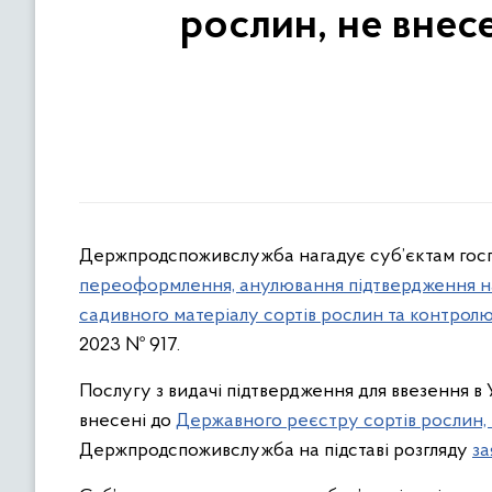
рослин, не внес
Держпродспоживслужба нагадує суб’єктам го
переоформлення, анулювання підтвердження на в
садивного матеріалу сортів рослин та контролю
2023 № 917.
Послугу з видачі підтвердження для ввезення в У
внесені до
Державного реєстру сортів рослин, 
Держпродспоживслужба на підставі розгляду
за