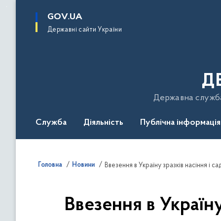
до
основного
GOV.UA
вмісту
Державні сайти України
Д
Державна служба 
Служба
Діяльність
Публічна інформація
Подати звернення
Головна
Новини
Ввезення в Україну