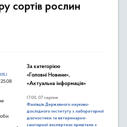
ру сортів рослин
За категорією
ня і
«Головні Новини»,
25.08
«Актуальна інформація»
,
17:00
07 серпня
не
Фахівців Державного науково-
дослідного інституту з лабораторної
оби.
діагностики та ветеринарно-
санітарної експертизи привітали з