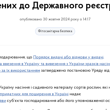
ених до Державного реєст
опубліковано 30 жовтня 2024 року о 14:17
Фітосанітарна безпека
сподарювання, що
Порядок видачі або відмови у видачі,
везення в Україну та вивезення з України зразків насін
 за їх використанням
затверджено постановою Уряду від 
країну насіння і садивного матеріалу сортів рослин, які 
придатних для поширення в Україні
надає
яви
суб’єкта господарювання або його уповноваженої ос