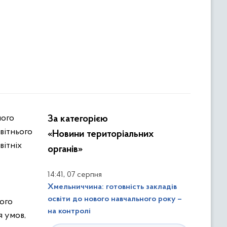
ного
За категорією
вітнього
«Новини територіальних
вітніх
органів»
,
14:41
07 серпня
Хмельниччина: готовність закладів
освіти до нового навчального року –
вого
на контролі
я умов,