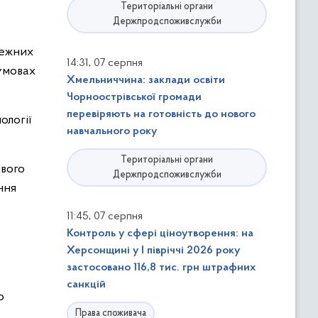
Територіальні органи
Держпродспоживслужби
лежних
,
14:31
07 серпня
 умовах
Хмельниччина: заклади освіти
Чорноострівської громади
перевіряють на готовність до нового
ології
навчального року
Територіальні органи
ового
Держпродспоживслужби
ння
,
11:45
07 серпня
Контроль у сфері ціноутворення: на
Херсонщині у І півріччі 2026 року
застосовано 116,8 тис. грн штрафних
санкцій
о
Права споживача