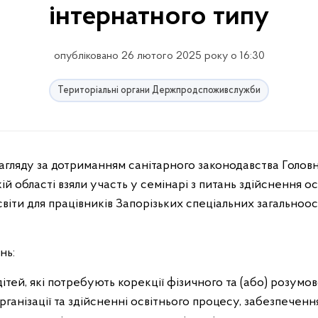
інтернатного типу
опубліковано 26 лютого 2025 року о 16:30
Територіальні органи Держпродспоживслужби
нагляду за дотриманням санітарного законодавства Голов
 області взяли участь у семінарі з питань здійснення ос
світи для працівників Запорізьких спеціальних загальноос
нь:
ітей, які потребують корекції фізичного та (або) розумо
рганізації та здійсненні освітнього процесу, забезпеченн