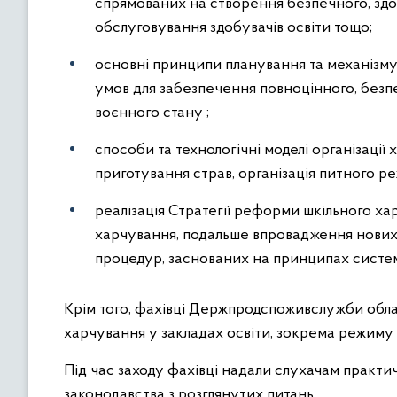
спрямованих на створення безпечного, здо
обслуговування здобувачів освіти тощо;
основні принципи планування та механізму 
умов для забезпечення повноцінного, безпе
воєнного стану ;
способи та технологічні моделі організації
приготування страв, організація питного р
реалізація Стратегії реформи шкільного х
харчування, подальше впровадження нових
процедур, заснованих на принципах сист
Крім того, фахівці Держпродспоживслужби област
харчування у закладах освіти, зокрема режиму 
Під час заходу фахівці надали слухачам практ
законодавства з розглянутих питань.