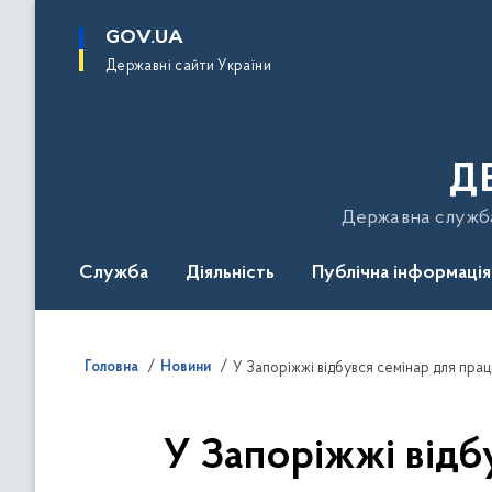
до
основного
GOV.UA
вмісту
Державні сайти України
Д
Державна служба 
Служба
Діяльність
Публічна інформація
Подати звернення
Головна
Новини
У Запоріжжі відбувся семінар для праці
У Запоріжжі відбу