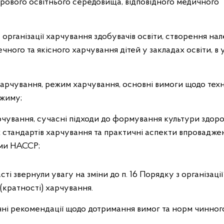
рового освітнього середовища, відповідного медичного
організації харчування здобувачів освіти, створення на
чного та якісного харчування дітей у закладах освіти, в
 харчування, режим харчування, основні вимоги щодо техн
ежиму;
арчування, сучасні підходи до формування культури здор
 стандартів харчування та практичні аспекти впровадже
еми НАССР;
і звернули увагу на зміни до п. 16 Порядку з організації
(кратності) харчування.
ичні рекомендації щодо дотримання вимог та норм чинног