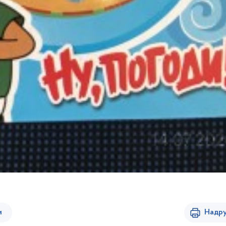
и
Надру