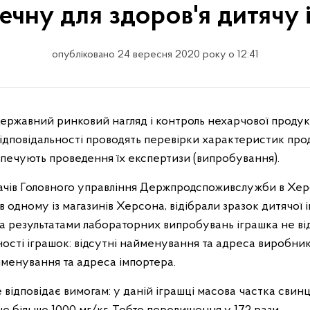
ечну для здоров'я дитячу 
опубліковано 24 вересня 2020 року о 12:41
ідповідальності проводять перевірки характеристик проду
езпечують проведення їх експертизи (випробування).
живачів Головного управління Держпродспоживслужби в Хе
в одному із магазинів Херсона, відібрали зразок дитячої 
За результатами лабораторних випробувань іграшка не ві
ності іграшок: відсутні найменування та адреса виробник
йменування та адреса імпортера.
 відповідає вимогам: у даній іграшці масова частка свинц