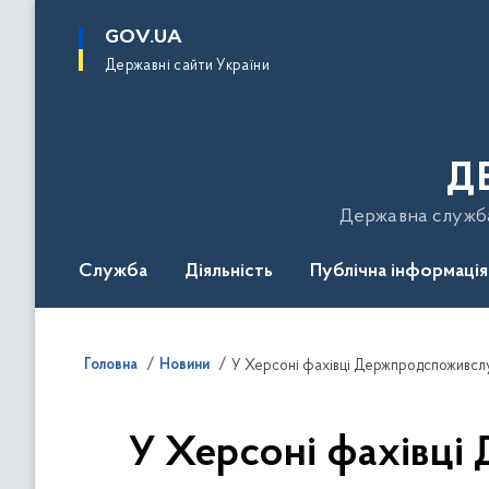
до
основного
GOV.UA
вмісту
Державні сайти України
Д
Державна служба 
Служба
Діяльність
Публічна інформація
Подати звернення
Головна
Новини
У Херсоні фахівці Держпродспоживслу
У Херсоні фахівц