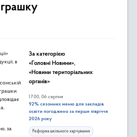
іграшку
За категорією
кції, в
«Головні Новини»,
«Новини територіальних
органів»
рсонській
іграшки.
,
17:00
06 серпня
дповідає
92% сезонних меню для закладів
а,
освіти погоджено за перше півріччя
2026 року
ю, за
Реформа шкільного харчування