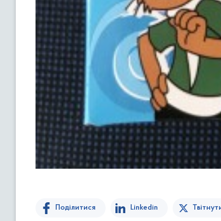
Поділитися
Linkedin
Твітнут