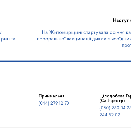
Наступ
у
На Житомирщині стартувала осіння ка
арин та
пероральної вакцинації диких м’ясоїдни
про
Приймальня
Цілодобова Гар
(Call-центр)
(044) 279 12 70
(050) 230 04 28
244 82 02