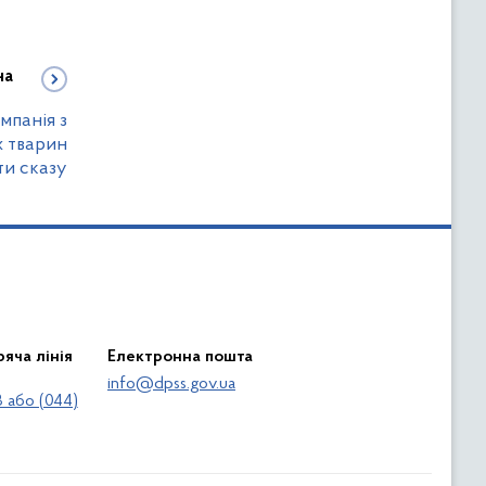
на
мпанія з
х тварин
ти сказу
яча лінія
Електронна пошта
info@dpss.gov.ua
 або (044)