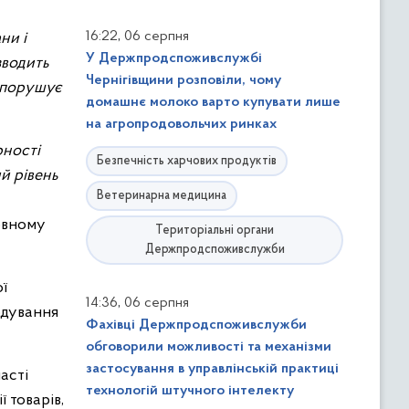
,
16:22
06 серпня
ни і
У Держпродспоживслужбі
зводить
Чернігівщини розповіли, чому
, порушує
домашнє молоко варто купувати лише
на агропродовольчих ринках
рності
Безпечність харчових продуктів
й рівень
Ветеринарна медицина
овному
Територіальні органи
Держпродспоживслужби
ї
,
14:36
06 серпня
одування
Фахівці Держпродспоживслужби
обговорили можливості та механізми
застосування в управлінській практиці
асті
технологій штучного інтелекту
 товарів,