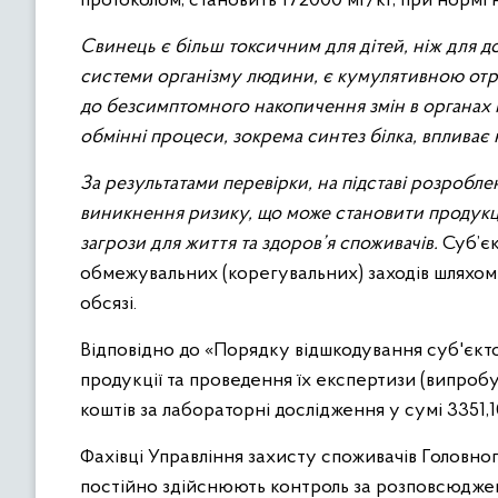
протоколом, становить 172000 мг/кг, при нормі 
Свинець є більш токсичним для дітей, ніж для д
системи організму людини, є кумулятивною отр
до безсимптомного накопичення змін в органах 
обмінні процеси, зокрема синтез білка, впливає
За результатами перевірки, на підставі розроб
виникнення ризику, що може становити продукці
загрози для життя та здоров’я споживачів.
Суб’є
обмежувальних (корегувальних) заходів шляхом
обсязі.
Відповідно до «Порядку відшкодування суб'єкто
продукції та проведення їх експертизи (випро
коштів за лабораторні дослідження у сумі 3351,1
Фахівці Управління захисту споживачів Головн
постійно здійснюють контроль за розповсюдженн