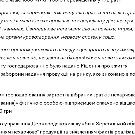
не більше 1000 мг/кг. Тобто перевищення у 172 рази.
орослих, та спричиняє токсичну дію практично на всі орга
утою і в малих дозах проявляє неспецифічну дію, що при
і тканинах. Свинець має негативну дію на печінку, нирки
 на органи кровотворення, нервову систему тощо.
леного органом ринкового нагляду сценарного плану ймові
я, встановлено, що дзиґа на батарейках становить високи
кту господарюванню було надано Рішення про вжиття
 заборони надання продукції на ринку, яке виконано в п
м господарювання вартості відібраних зразків нехарчово
бування)» фізичною особою-підприємцем сплачено відшк
0 грн.
ого управління Держпродспоживслужби в Херсонській обл
ям нехарчової продукції та виявленням фактів реалізації