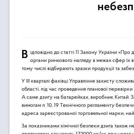
небезп
Відповідно до статті 11 Закону України «Про державний ринковий нагляд і контроль нехарчової продукції»
органи ринкового нагляду в межах сфер їх в
тому числі відбирають зразки продукції та заб
У ІІІ кварталі фахівці Управління захисту спо
області, під час проведення планової перевірки 
А саме дзиґу на батарейках, виробник Китай. 
вимогам п. 10, 19 Технічного регламенту безпеч
адреса зареєстрованої торговельної марки, на
За показниками хімічної безпеки дзиґа також не