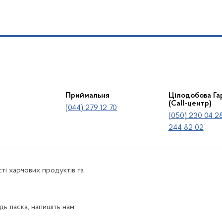
Приймальня
Цілодобова Гар
(Call-центр)
(044) 279 12 70
(050) 230 04 28
244 82 02
ті харчових продуктів та
ь ласка, напишіть нам: