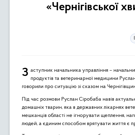
«Чернігівської хв
Заступник начальника управління – начальник відділу державного контролю Управління безпечності харчових
продуктів та ветеринарної медицини Руслан 
говорили про ситуацію зі сказом на Чернігівщин
Під час розмови Руслан Сіробаба навів актуаль
домашніх тварин, яка в державних лікарнях ве
мешканців області не ігнорувати щеплення, наго
людей, а єдиним способом врятувати життя є п