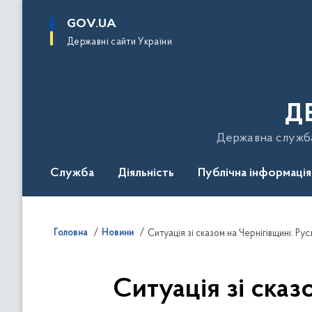
до
основного
GOV.UA
вмісту
Державні сайти України
Д
Державна служба 
Служба
Діяльність
Публічна інформація
Подати звернення
Головна
Новини
Ситуація зі сказом на Чернігівщині: Ру
Ситуація зі сказ