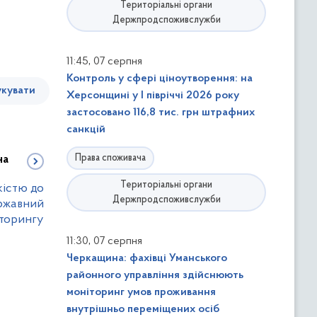
Територіальні органи
Держпродспоживслужби
,
11:45
07 серпня
Контроль у сфері ціноутворення: на
кувати
Херсонщині у І півріччі 2026 року
застосовано 116,8 тис. грн штрафних
санкцій
Права споживача
на
Територіальні органи
кістю до
Держпродспоживслужби
ержавний
іторингу
,
11:30
07 серпня
Черкащина: фахівці Уманського
районного управління здійснюють
моніторинг умов проживання
внутрішньо переміщених осіб