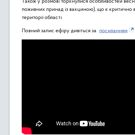
Також у розмові торкнулися особливостей весня
поживних принад із вакциною), що є критично 
території області.
Повний запис ефіру дивіться за
посиланням