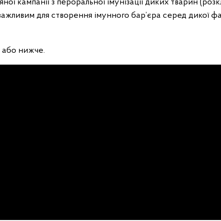
ної кампанії з пероральної імунізації диких тварин (роз
важливим для створення імунного бар’єра серед дикої ф
або нижче.