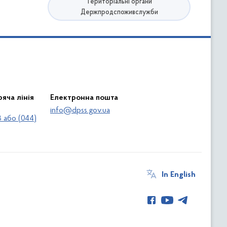
Територіальні органи
Держпродспоживслужби
яча лінія
Електронна пошта
info@dpss.gov.ua
 або (044)
In English