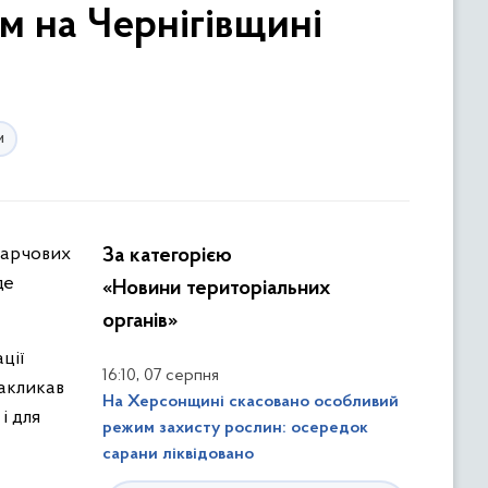
ом на Чернігівщині
и
За категорією
де
«Новини територіальних
органів»
ції
,
16:10
07 серпня
закликав
На Херсонщині скасовано особливий
і для
режим захисту рослин: осередок
сарани ліквідовано