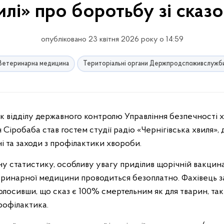
илі» про боротьбу зі сказ
опубліковано 23 квітня 2026 року о 14:59
Ветеринарна медицина
Територіальні органи Держпродспоживслужб
Сіробаба став гостем студії радіо «Чернігівська хвиля», 
і та заходи з профілактики хвороби.
ну статистику, особливу увагу приділив щорічній вакцина
теринарної медицини проводиться безоплатно. Фахівець 
лосивши, що сказ є 100% смертельним як для тварин, так 
рофілактика.