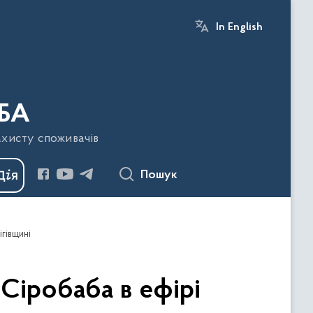
In English
БА
ахисту споживачів
Пошук
ігівщині
 Сіробаба в ефірі