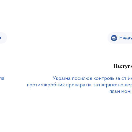
и
Надру
Наступ
ля
Україна посилює контроль за стій
протимікробних препаратів: затверджено д
план мон