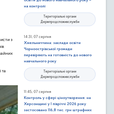
освіти до нового навчального року –
на контролі
Територіальні органи
Держпродспоживслужби
,
14:31
07 серпня
исти з
Хмельниччина: заклади освіти
ів.
Чорноострівської громади
ичайних
перевіряють на готовність до нового
навчального року
 та
Територіальні органи
Держпродспоживслужби
,
11:45
07 серпня
Контроль у сфері ціноутворення: на
Херсонщині у І півріччі 2026 року
застосовано 116,8 тис. грн штрафних