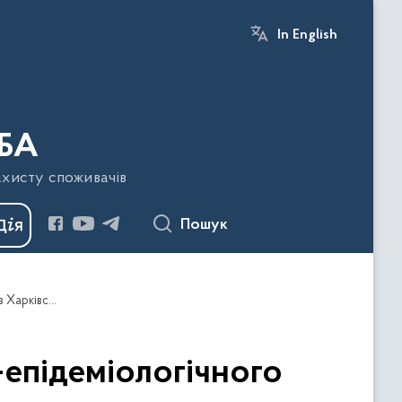
In English
БА
ахисту споживачів
Пошук
Стосовно здійснення державного санітарно-епідеміологічного нагляду за водопостачанням та водовідведенням в Харківській області
епідеміологічного