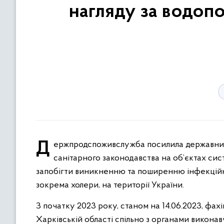
нагляду за водопо
Держпродспоживслужба посилила державний санітарно-епідеміологічний нагляд за дотриманням вимог
санітарного законодавства на об’єктах сис
запобігти виникненню та поширенню інфекційних 
зокрема холери, на території України.
З початку 2023 року, станом на 14.06.2023, ф
Харківській області спільно з органами викона