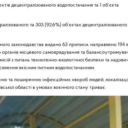
єктів децентралізованого водопостачання та 1 об’єкта
ралізованого та 303 (92,6%) об’єктах децентралізованого
ого законодавства видано 63 приписи, направлено 194 л
 органів місцевого самоврядування та балансоутримувач
місій з питань техногенно-екологічної безпеки та надзв
аселення якісним питним водопостачанням.
ню та поширенню інфекційних хвороб людей, локалізації
ківської області в умовах воєнного стану триває.