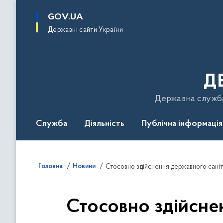
до
основного
GOV.UA
вмісту
Державні сайти України
Д
Державна служба 
Служба
Діяльність
Публічна інформація
Подати звернення
Головна
Новини
Стосовно здійсне