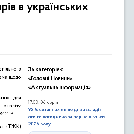
рів в українських
За категорією
рема щодо
«Головні Новини»,
«Актуальна інформація»
ання для
,
17:00
06 серпня
 аналізу
92% сезонних меню для закладів
 ВООЗ.
освіти погоджено за перше півріччя
2026 року
от (ТЖК)