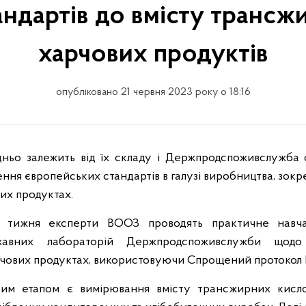
ндартів до вмісту трансжи
харчових продуктів
опубліковано 21 червня 2023 року о 18:16
ння європейських стандартів в галузі виробництва, зок
их продуктах.
о тижня експерти ВООЗ проводять практичне навч
ржавних лабораторій Держпродспоживслужби щодо
рчових продуктах, використовуючи Спрощений протокол
вим етапом є вимірювання вмісту трансжирних кисл