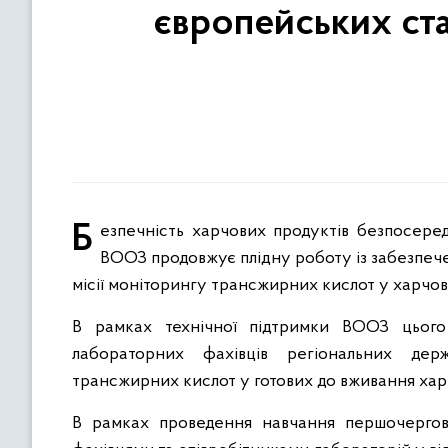
європейських ста
Безпечність харчових продуктів безпосередньо залежить від їх складу і Держпродспоживслужба спільно з
ВООЗ продовжує плідну роботу із забезпече
місії моніторингу трансжирних кислот у харчов
В рамках технічної підтримки ВООЗ цьог
лабораторних фахівців регіональних де
трансжирних кислот у готових до вживання ха
В рамках проведення навчання першочерго