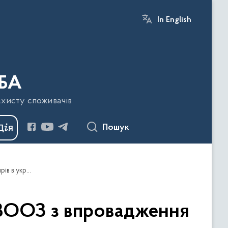
In English
БА
ахисту споживачів
Пошук
Спільна співпраця Держпродспоживслужби та ВООЗ з впровадження європейських стандартів до вмісту трансжирів в українських харчових продуктів
 ВООЗ з впровадження