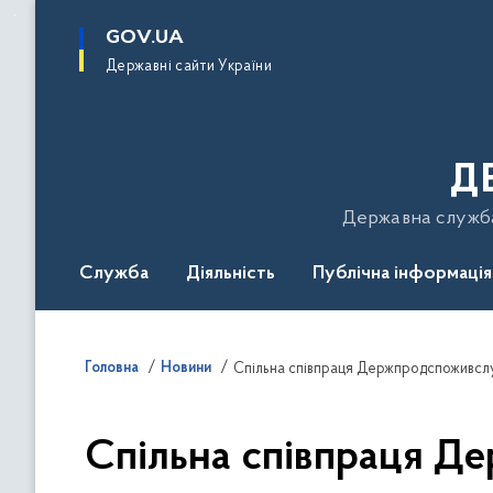
до
основного
GOV.UA
вмісту
Державні сайти України
Д
Державна служба 
Служба
Діяльність
Публічна інформація
Подати звернення
Головна
Новини
Спільна співпраця Д