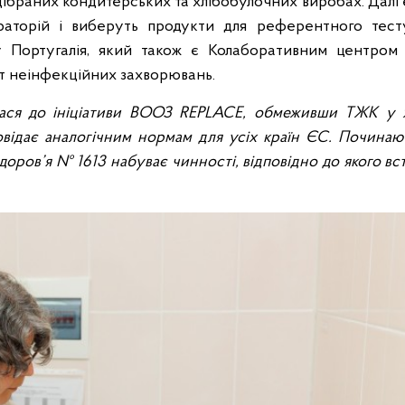
дібраних кондитерських та хлібобулочних виробах. Далі
ораторій і виберуть продукти для референтного тест
ту Португалія, який також є Колаборативним центром
нт неінфекційних захворювань.
лася до ініціативи ВООЗ REPLACE, обмеживши ТЖК у 
овідає аналогічним нормам для усіх країн ЄС. Починаю
доров’я № 1613 набуває чинності, відповідно до якого вс