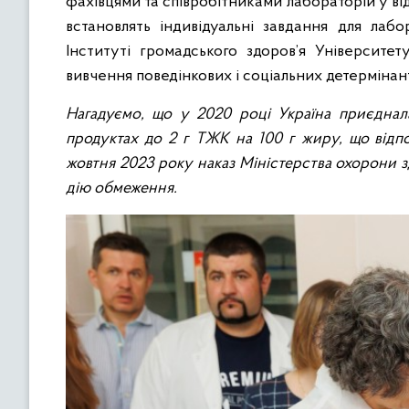
фахівцями та співробітниками лабораторій у ві
встановлять індивідуальні завдання для лаб
Інституті громадського здоров’я Університе
вивчення поведінкових і соціальних детерміна
Нагадуємо, що у 2020 році Україна приєдна
продуктах до 2 г ТЖК на 100 г жиру, що відп
жовтня 2023 року наказ Міністерства охорони з
дію обмеження.