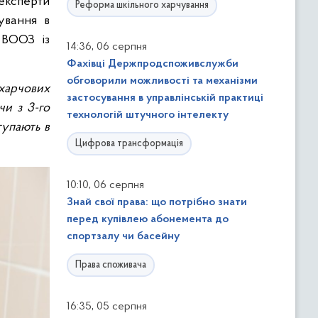
 експерти
Реформа шкільного харчування
ування в
 ВООЗ із
,
14:36
06 серпня
Фахівці Держпродспоживслужби
обговорили можливості та механізми
харчових
застосування в управлінській практиці
чи з 3-го
технологій штучного інтелекту
тупають в
Цифрова трансформація
,
10:10
06 серпня
Знай свої права: що потрібно знати
перед купівлею абонемента до
спортзалу чи басейну
Права споживача
,
16:35
05 серпня