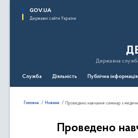
до
основного
GOV.UA
вмісту
Державні сайти України
Д
Державна служба 
Служба
Діяльність
Публічна інформація
Подати звернення
Головна
Новини
Проведено навч