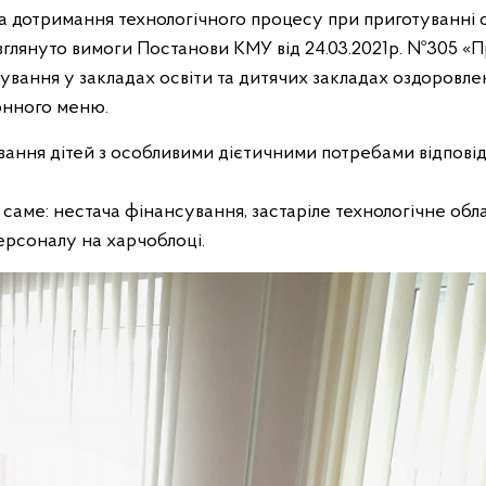
та дотримання технологічного процесу при приготуванні с
Розглянуто вимоги Постанови КМУ від 24.03.2021р. №305 «
ування у закладах освіти та дитячих закладах оздоровле
онного меню.
вання дітей з особливими дієтичними потребами відпові
а саме: нестача фінансування, застаріле технологічне обл
ерсоналу на харчоблоці.