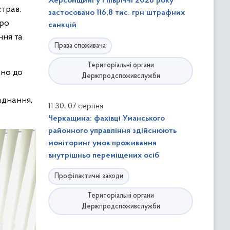
Херсонщині у І півріччі 2026 року
трав,
застосовано 116,8 тис. грн штрафних
Про
санкцій
ння та
Права споживача
Територіальні органи
дно до
Держпродспоживслужби
аднання,
,
11:30
07 серпня
Черкащина: фахівці Уманського
районного управління здійснюють
моніторинг умов проживання
внутрішньо переміщених осіб
Профілактичні заходи
Територіальні органи
Держпродспоживслужби