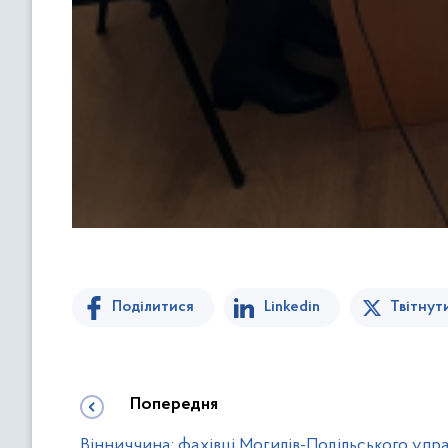
Поділитися
Linkedin
Твітнут
Попередня
Вінниччина: фахівці Могилів-Подільського упр