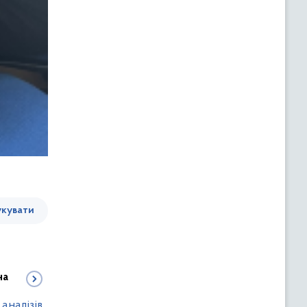
кувати
на
аналізів