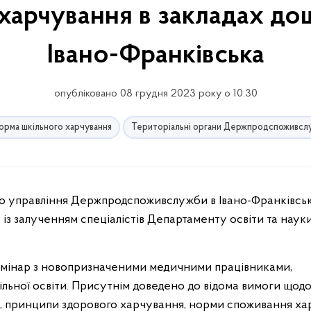
харчування в закладах дош
Івано-Франківська
опубліковано 08 грудня 2023 року о 10:30
рма шкільного харчування
Територіальні органи Держпродспоживсл
із залученням спеціалістів Департаменту освіти та науки
емінар з новопризначеними медичними працівниками,
ільної освіти. Присутнім доведено до відома вимоги щод
дах, принципи здорового харчування, норми споживання х