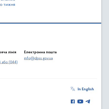
го тижня
яча лінія
Електронна пошта
info@dpss.gov.ua
 або (044)
In English