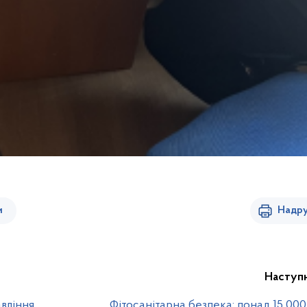
и
Надру
Наступ
авління
Фітосанітарна безпека: понад 15 000 