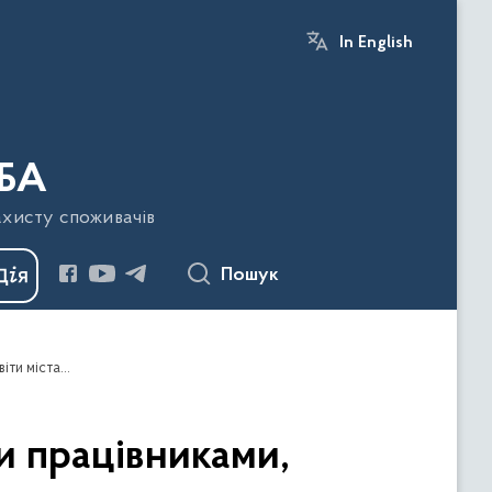
In English
БА
ахисту споживачів
Пошук
Проведено навчання-семінар з медичними працівниками, відповідальними за харчування в закладах дошкільної освіти міста Івано-Франківська
и працівниками,