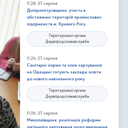
,
11:28
07 серпня
Дніпропетровщина: участь в
обстеженні територій промислових
підприємств м. Кривого Рогу
Територіальні органи
Держпродспоживслужби
,
11:26
07 серпня
Санітарні норми та зони харчування:
на Одещині готують заклади освіти
до нового навчального року
Територіальні органи
Держпродспоживслужби
,
11:06
07 серпня
Миколаївщина: реалізація реформи
шкільного харчування щодо виконання