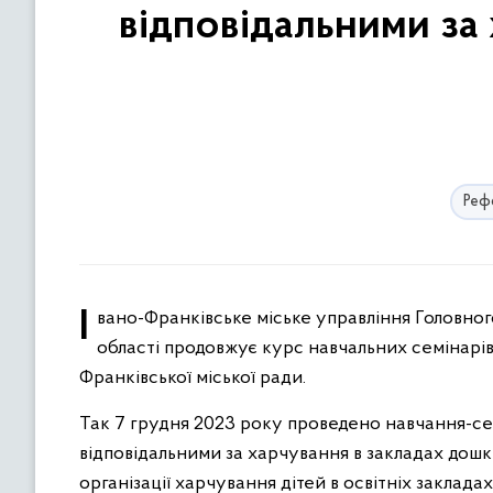
відповідальними за 
Рефо
Івано-Франківське міське управління Головного управління Держпродспоживслужби в Івано-Франківській
області продовжує курс навчальних семінарів 
Франківської міської ради.
Так 7 грудня 2023 року проведено навчання-с
відповідальними за харчування в закладах дошк
організації харчування дітей в освітніх закла