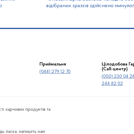
о
відібраних зразків здійснено минуло
Приймальня
Цілодобова Гар
(Call-центр)
(044) 279 12 70
(050) 230 04 28
244 82 02
ті харчових продуктів та
ь ласка, напишіть нам: