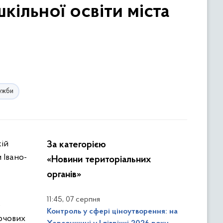
кільної освіти міста
ужби
За категорією
 Івано-
«Новини територіальних
органів»
,
11:45
07 серпня
о
Контроль у сфері ціноутворення: на
арчових