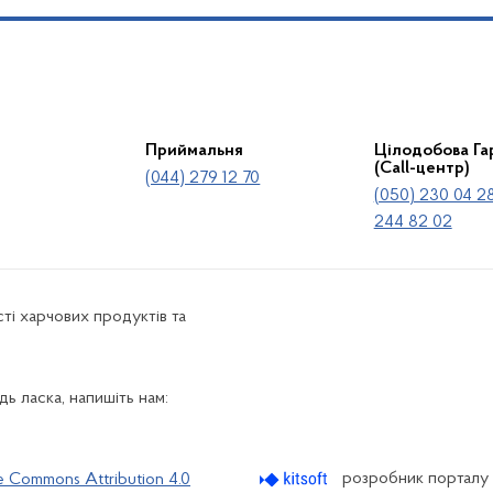
Приймальня
Цілодобова Гар
(Call-центр)
(044) 279 12 70
(050) 230 04 28
244 82 02
ті харчових продуктів та
ь ласка, напишіть нам:
розробник порталу
e Commons Attribution 4.0