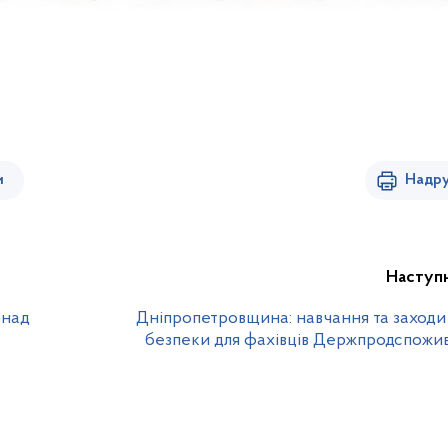
и
Надру
Наступ
онад
Дніпропетровщина: навчання та заходи 
безпеки для фахівців Держпродспожи