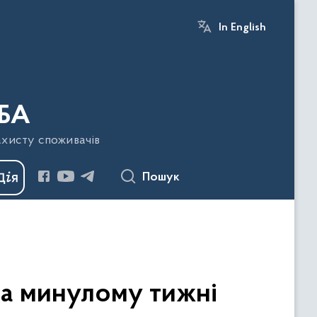
In English
БА
ахисту споживачів
Пошук
на минулому тижні