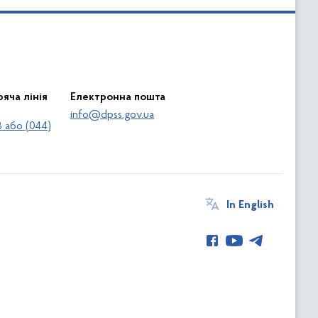
яча лінія
Електронна пошта
info@dpss.gov.ua
 або (044)
In English