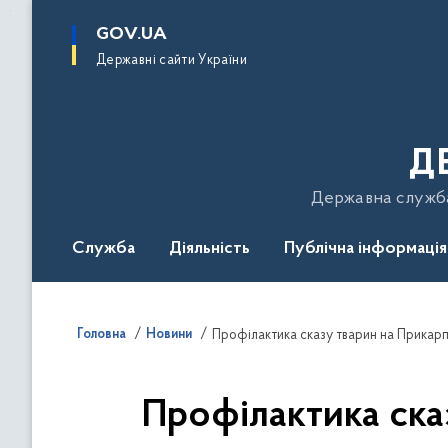
до
основного
GOV.UA
вмісту
Державні сайти України
Д
Державна служба 
Служба
Діяльність
Публічна інформація
Подати звернення
Головна
Новини
Профілактика сказу тварин на Прикарп
Профілактика ска