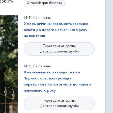
зробити
Фітосанітарна безпека
,
14:41
07 серпня
Хмельниччина: готовність закладів
освіти до нового навчального року –
на контролі
Територіальні органи
Держпродспоживслужби
,
14:31
07 серпня
Хмельниччина: заклади освіти
Чорноострівської громади
перевіряють на готовність до нового
навчального року
Територіальні органи
Держпродспоживслужби