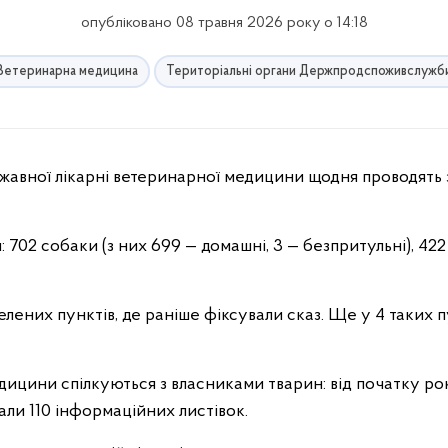
опубліковано 08 травня 2026 року о 14:18
Ветеринарна медицина
Територіальні органи Держпродспоживслужб
н: 702 собаки (з них 699 — домашні, 3 — безпритульні), 422
елених пунктів, де раніше фіксували сказ. Ще у 4 таких 
едицини спілкуються з власниками тварин: від початку ро
али 110 інформаційних листівок.