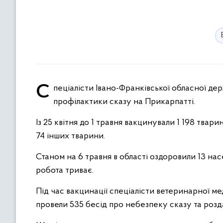
Спеціалісти Івано-Франківської обласної державної лікарні ветеринарної медицини щодня проводять заходи з
профілактики сказу на Прикарпатті.
Із 25 квітня до 1 травня вакцинували 1 198 твари
74 інших тварини.
Станом на 6 травня в області оздоровили 13 нас
робота триває.
Під час вакцинації спеціалісти ветеринарної м
провели 535 бесід про небезпеку сказу та розд