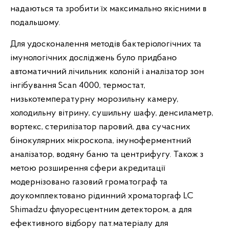
надаються та зробити їх максимально якісними в
подальшому.
Для удосконалення методів бактеріологічних та
імунологічних досліджень було придбано
автоматичний лічильник колоній і аналізатор зон
інгібування Scan 4000, термостат,
низькотемпературну морозильну камеру,
холодильну вітрину, сушильну шафу, денсиламетр,
вортекс, стерилізатор паровий, два сучасних
бінокулярних мікроскопа, імуноферментний
аналізатор, водяну баню та центрифугу. Також з
метою розширення сфери акредитації
модернізовано газовий громатограф та
доукомплектовано рідинний хроматоргаф LC
Shimadzu флуоресцентним детектором, а для
ефективного відбору пат.матеріалу для