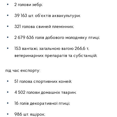
2 голови зебр;
39 163 шт. об’єктів аквакультури;
321 голова свиней племінних;
2 679 636 голів добового молодняку птиці;
153 вантажі, загальною вагою 266,6 т,
ветеринарних препаратів та субстанцій;
під час експорту:
51 голова спортивних коней;
4 502 голови домашніх тварин;
16 голів декоративної птиці;
986 шт. ящірок;