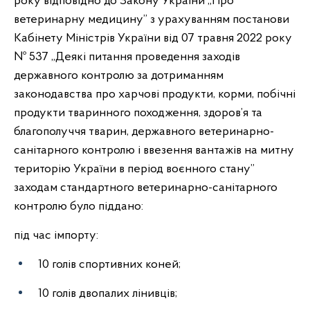
року відповідно до Закону України „Про
ветеринарну медицину” з урахуванням постанови
Кабінету Міністрів України від 07 травня 2022 року
№ 537 „Деякі питання проведення заходів
державного контролю за дотриманням
законодавства про харчові продукти, корми, побічні
продукти тваринного походження, здоров’я та
благополуччя тварин, державного ветеринарно-
санітарного контролю і ввезення вантажів на митну
територію України в період воєнного стану”
заходам стандартного ветеринарно-санітарного
контролю було піддано:
під час імпорту:
10 голів спортивних коней;
10 голів двопалих лінивців;