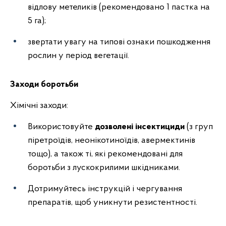
відлову метеликів (рекомендовано 1 пастка на
5 га);
звертати увагу на типові ознаки пошкодження
рослин у період вегетації.
Заходи боротьби
Хімічні заходи:
Використовуйте
дозволені інсектициди
(з груп
піретроїдів, неонікотиноїдів, авермектинів
тощо), а також ті, які рекомендовані для
боротьби з лускокрилими шкідниками.
Дотримуйтесь інструкцій і чергування
препаратів, щоб уникнути резистентності.