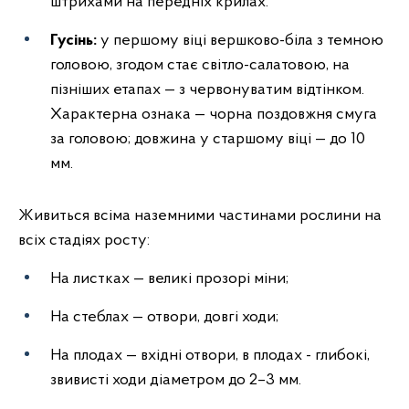
штрихами на передніх крилах.
Гусінь:
у першому віці вершково-біла з темною
головою, згодом стає світло-салатовою, на
пізніших етапах — з червонуватим відтінком.
Характерна ознака — чорна поздовжня смуга
за головою; довжина у старшому віці — до 10
мм.
Живиться всіма наземними частинами рослини на
всіх стадіях росту:
На листках — великі прозорі міни;
На стеблах — отвори, довгі ходи;
На плодах — вхідні отвори, в плодах - глибокі,
звивисті ходи діаметром до 2–3 мм.