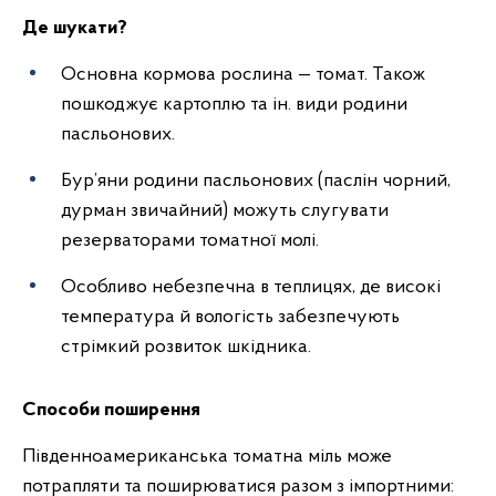
Де шукати?
Основна кормова рослина — томат. Також
пошкоджує картоплю та ін. види родини
пасльонових.
Бур’яни родини пасльонових (паслін чорний,
дурман звичайний) можуть слугувати
резерваторами томатної молі.
Особливо небезпечна в теплицях, де високі
температура й вологість забезпечують
стрімкий розвиток шкідника.
Способи поширення
Південноамериканська томатна міль може
потрапляти та поширюватися разом з імпортними: