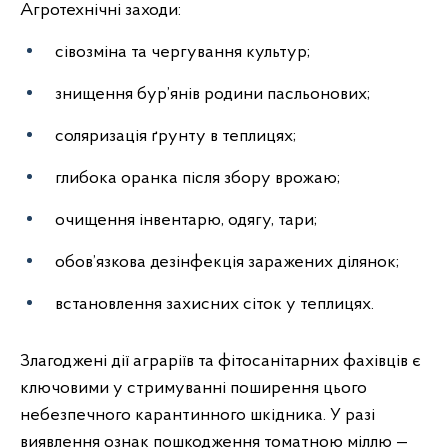
Агротехнічні заходи:
сівозміна та чергування культур;
знищення бур’янів родини пасльонових;
соляризація ґрунту в теплицях;
глибока оранка після збору врожаю;
очищення інвентарю, одягу, тари;
обов’язкова дезінфекція заражених ділянок;
встановлення захисних сіток у теплицях.
Злагоджені дії аграріїв та фітосанітарних фахівців є
ключовими у стримуванні поширення цього
небезпечного карантинного шкідника. У разі
виявлення ознак пошкодження томатною міллю —