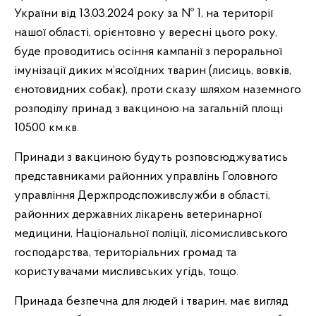
України від 13.03.2024 року за № 1, на території
нашої області, орієнтовно у вересні цього року,
буде проводитись осіння кампанії з пероральної
імунізації диких м’ясоїдних тварин (лисиць, вовків,
єнотовидних собак), проти сказу шляхом наземного
розподілу принад з вакциною на загальній площі
10500 км.кв.
Принади з вакциною будуть розповсюджуватись
представниками районних управлінь Головного
управління Держпродспоживслужби в області,
районних державних лікарень ветеринарної
медицини, Національної поліції, лісомисливського
господарства, територіальних громад та
користувачами мисливських угідь, тощо.
Принада безпечна для людей і тварин, має вигляд