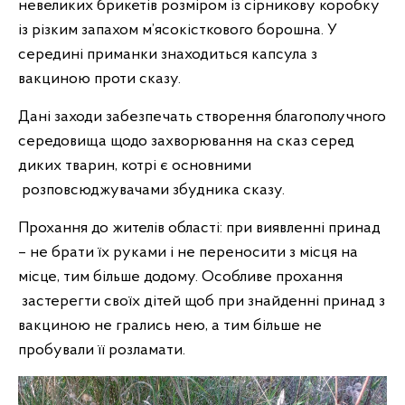
невеликих брикетів розміром із сірникову коробку
із різким запахом м’ясокісткового борошна. У
середині приманки знаходиться капсула з
вакциною проти сказу.
Дані заходи забезпечать створення благополучного
середовища щодо захворювання на сказ серед
диких тварин, котрі є основними
розповсюджувачами збудника сказу.
Прохання до жителів області: при виявленні принад
– не брати їх руками і не переносити з місця на
місце, тим більше додому. Особливе прохання
застерегти своїх дітей щоб при знайденні принад з
вакциною не грались нею, а тим більше не
пробували її розламати.