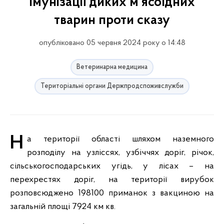
імунізації диких м'ясоїдних
тварин проти сказу
опубліковано 05 червня 2024 року о 14:48
Ветеринарна медицина
Територіальні органи Держпродспоживслужби
На території області шляхом наземного
розподілу на узліссях, узбіччях доріг, річок,
сільськогосподарських угідь, у лісах – на
перехрестях доріг, на території вирубок
розповсюджено 198100 приманок з вакциною на
загальній площі 7924 км кв.