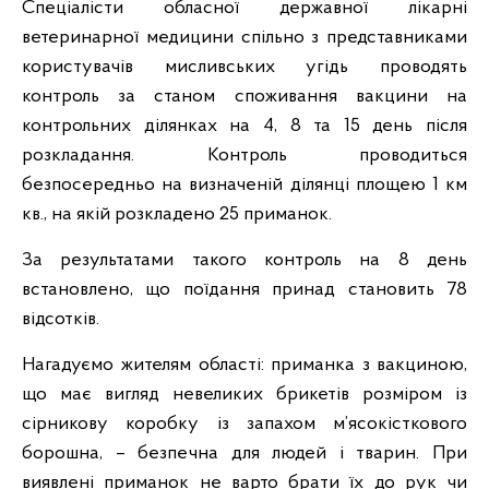
Спеціалісти обласної державної лікарні
ветеринарної медицини спільно з представниками
користувачів мисливських угідь проводять
контроль за станом споживання вакцини на
контрольних ділянках на 4, 8 та 15 день після
розкладання. Контроль проводиться
безпосередньо на визначеній ділянці площею 1 км
кв., на якій розкладено 25 приманок.
За результатами такого контроль на 8 день
встановлено, що поїдання принад становить 78
відсотків.
Нагадуємо жителям області: приманка з вакциною,
що має вигляд невеликих брикетів розміром із
сірникову коробку із запахом м’ясокісткового
борошна, – безпечна для людей і тварин. При
виявлені приманок не варто брати їх до рук чи