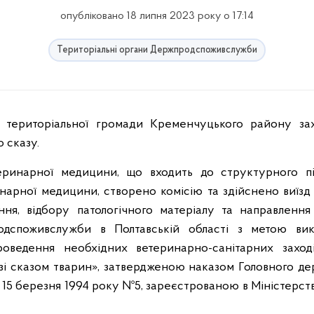
опубліковано 18 липня 2023 року о 17:14
Територіальні органи Держпродспоживслужби
о сказу.
еринарної медицини, що входить до структурного пі
инарної медицини,
створено комісію та здійснено виїзд
ння, відбору патологічного матеріалу та направлення
родспоживслужби в Полтавській області з метою ви
оведення необхідних ветеринарно-санітарних заході
 зі сказом тварин», затвердженою наказом Головного д
15 березня 1994 року №5, зареєстрованою в Міністерств