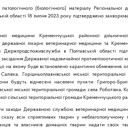
патологічного (біологічного) матеріалу Регіональної 
кій області 18 липня 2023 року підтверджено захворюв
рної медицини Кременчуцької районної дільничної
ї державної лікарні ветеринарної медицини та Креме
я Держпродспоживслужби в Полтавській області підг
23 засідання Державної надзвичайної протиепізоотичної ко
ції, на якому буде встановлено карантинні обмеження, 
а
Салівка, Горішньоплавнівської міської територіально
ни будуть віднесені населені пункти: Григоро-Брига
ської міської територіальної громади, села Роботівка, К
ої сільської територіальної громади Кременчуцького р
вчі заходи. Державною службою ветеринарної медицин
казу всіх сприятливих тварин у неблагополучному п
анців та власників домашніх тварин надати своїх тв