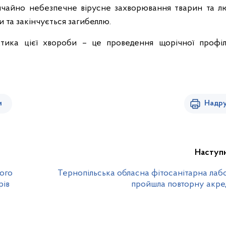
вичайно небезпечне вірусне захворювання тварин та лю
 та закінчується загибеллю.
тика цієї хвороби – це проведення щорічної профіл
и
Надру
Наступ
ного
Тернопільська обласна фітосанітарна лаб
рів
пройшла повторну акре