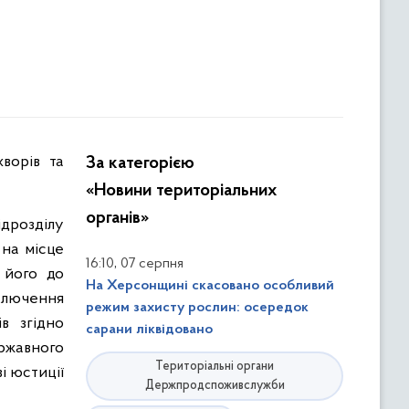
За категорією
«Новини територіальних
органів»
дрозділу
 на місце
,
16:10
07 серпня
 його до
На Херсонщині скасовано особливий
ключення
режим захисту рослин: осередок
в згідно
сарани ліквідовано
ержавного
Територіальні органи
і юстиції
Держпродспоживслужби