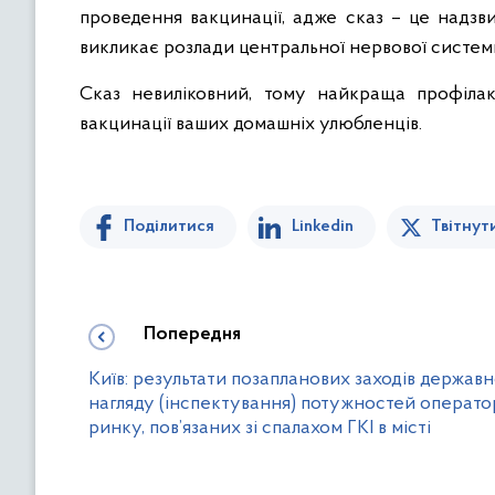
проведення вакцинації, адже сказ – це надз
викликає розлади центральної нервової системи
Сказ невиліковний, тому найкраща профілак
вакцинації ваших домашніх улюбленців.
Поділитися
Linkedin
Твітнут
Попередня
Київ: результати позапланових заходів держав
нагляду (інспектування) потужностей операто
ринку, пов’язаних зі спалахом ГКІ в місті