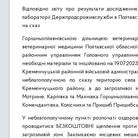
Відповідно звіту про результати дослідження 
лабораторії Держпродсроживслужби в Полтавсь
на сказ.
Горішньоплавнівською дільницею ветерина
ветеринарної медицини Полтавської обласно
районним управлінням Головного управлінн
необхідні матеріали та ініційовано на 19.07.20
Кременчуцькій районній військовій адміністра
неблагополучною по сказу територію сел
Кременчуцького району, а до загрозливої зо
Мотрине, Карпівка та Махнівка Горішньоплавнів
Комендантівка, Колісники та Пришиб Пришибськ
У неблагополучному пункті розпочаті оздоро
проводитися БЕЗКОШТОВНІ щеплення проти с
загрозливій зоні. Закликаємо місцевих мешк