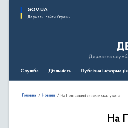
до
основного
GOV.UA
вмісту
Державні сайти України
Д
Державна служба 
Служба
Діяльність
Публічна інформація
Подати звернення
Головна
Новини
На Полтавщині виявили сказ у кота
На П