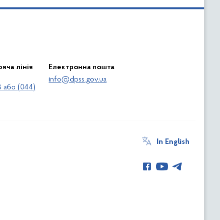
яча лінія
Електронна пошта
info@dpss.gov.ua
 або (044)
In English