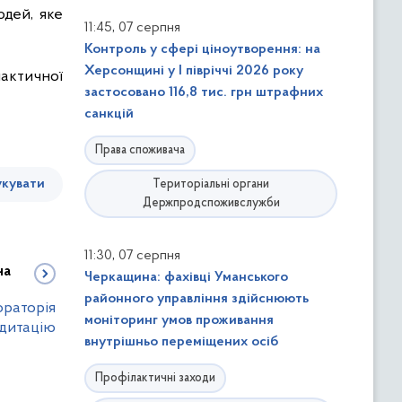
дей, яке
,
11:45
07 серпня
Контроль у сфері ціноутворення: на
Херсонщині у І півріччі 2026 року
актичної
застосовано 116,8 тис. грн штрафних
санкцій
Права споживача
кувати
Територіальні органи
Держпродспоживслужби
,
11:30
07 серпня
на
Черкащина: фахівці Уманського
районного управління здійснюють
ораторія
моніторинг умов проживання
дитацію
внутрішньо переміщених осіб
Профілактичні заходи