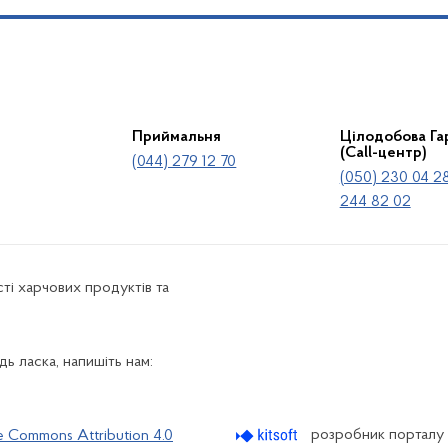
Приймальня
Цілодобова Гар
(Call-центр)
(044) 279 12 70
(050) 230 04 28
244 82 02
ті харчових продуктів та
ь ласка, напишіть нам:
розробник порталу
e Commons Attribution 4.0