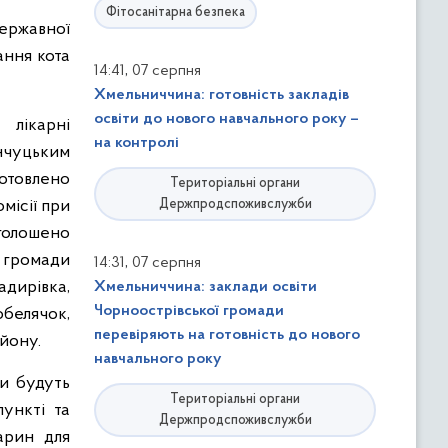
Фітосанітарна безпека
державної
ання кота
,
14:41
07 серпня
Хмельниччина: готовність закладів
освіти до нового навчального року –
 лікарні
на контролі
нчуцьким
отовлено
Територіальні органи
місії при
Держпродспоживслужби
оголошено
ї громади
,
14:31
07 серпня
дирівка,
Хмельниччина: заклади освіти
Чорноострівської громади
обелячок,
перевіряють на готовність до нового
айону.
навчального року
и будуть
Територіальні органи
ункті та
Держпродспоживслужби
арин для