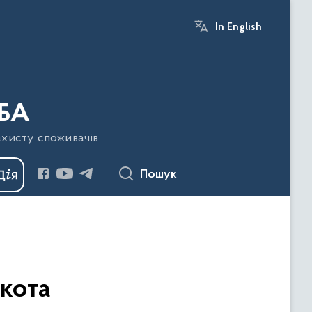
In English
БА
ахисту споживачів
Пошук
 кота