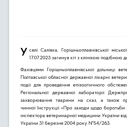
У селі Салівка, Горішньоплавнівської міської територіальної громади Кременчуцького району захворів та
17.07.2023 загинув кіт з клінікою подібною д
Фахівцями Горішньоплавнівської дільниці
вет
Полтавської обласної державної лікарні ветер
події для проведення епізоотичного обстеже
Регіональної державної лабораторії Держп
захворювання тварини на сказ, а також пр
чинної
Інструкції «Про заходи щодо боротьби
інспектора ветеринарної медицини України від 
України 31 березня 2004 року №54/263.