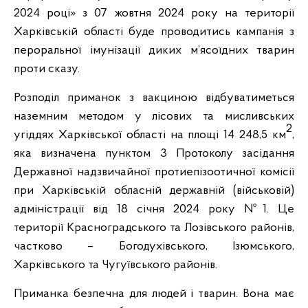
2024 році» з 07 жовтня 2024 року на території
Харківській області буде проводитись кампанія з
пероральної імунізації диких м’ясоїдних тварин
проти сказу.
Розподіл приманок з вакциною відбуватиметься
наземним методом у лісових та мисливських
2
угіддях Харківської області на площі 14 248,5 км
,
яка визначена пунктом 3 Протоколу засідання
Державної надзвичайної протиепізоотичної комісії
при Харківській обласній державній (військовій)
адміністрації від 18 січня 2024 року №1. Це
території Красноградського та Лозівського районів,
частково – Богодухівського, Ізюмського,
Харківського та Чугуївського районів.
Приманка безпечна для людей і тварин. Вона має