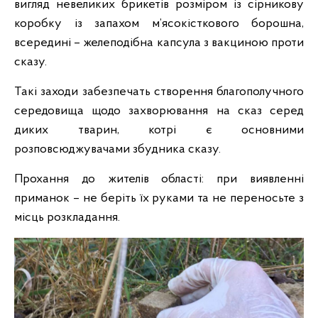
вигляд невеликих брикетів розміром із сірникову
коробку із запахом м’ясокісткового борошна,
всередині – желеподібна капсула з вакциною проти
сказу.
Такі заходи забезпечать створення благополучного
середовища щодо захворювання на сказ серед
диких тварин, котрі є основними
розповсюджувачами збудника сказу.
Прохання до жителів області: при виявленні
приманок – не беріть їх руками та не переносьте з
місць розкладання.