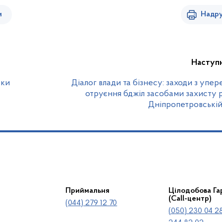
и
Надру
Наступ
еки
Діалог влади та бізнесу: заходи з упе
отруєння бджіл засобами захисту 
Дніпропетровській
Приймальня
Цілодобова Гар
(Call-центр)
(044) 279 12 70
(050) 230 04 28