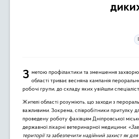
диких
З метою профілактики та зменшення захворюваності на сказ у дикій фауні на території Дніпропетровської
області триває весняна кампанія перорально
робочі групи, до складу яких увійшли спеціаліс
Жителі області розуміють, що заходи з перорал
важливими. Зокрема, співробітники притулку 
проведену роботу фахівцям Дніпровської міськ
державної лікарні ветеринарної медицини:
«Зав
території та забезпечити надійний захист як дл