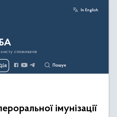
In English
БА
ахисту споживачів
Пошук
ероральної імунізації