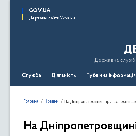
до
основного
GOV.UA
вмісту
Державні сайти України
Д
Державна служба 
Служба
Діяльність
Публічна інформація
Подати звернення
Головна
Новини
На Дніпропетровщині триває весняна ка
На Дніпропетровщині 