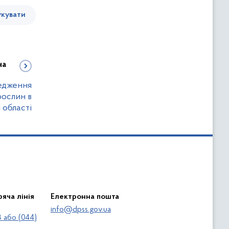
кувати
на
редження
рослин в
 області
яча лінія
Електронна пошта
info@dpss.gov.ua
 або (044)