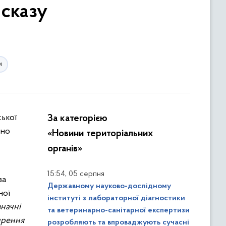
 сказу
и
За категорією
ено
«Новини територіальних
органів»
,
15:54
05 серпня
за
Державному науково-дослідному
ної
інституті з лабораторної діагностики
значні
та ветеринарно-санітарної експертизи
ирення
розробляють та впроваджують сучасні