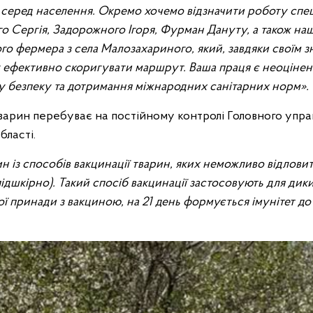
 серед населення.
Окремо хочемо відзначити роботу спеці
го Сергія, Задорожного Ігоря, Фурман Дануту, а також на
го фермера з села Малозахариного, який, завдяки своїм 
іг ефективно скоригувати маршрут.
Ваша праця є неоціне
ну безпеку та дотримання міжнародних санітарних норм».
арин перебуває на постійному контролі Головного упра
ласті.
ин із способів вакцинації тварин, яких неможливо відлови
дшкірно). Такий спосіб вакцинації застосовують для дики
ої принади з вакциною, на 21 день формується імунітет до