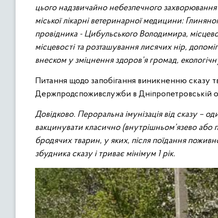
цього надзвичайно небезпечного захворювання
міської лікарні ветеринарної медицини: Глиняно
провідника - Цибульського Володимира, місцево
місцевості та розташування лисячих нір, допом
внеском у зміцнення здоров’я громад, екологіч
Питання щодо запобігання виникненню сказу тв
Держпродспоживслужби в Дніпропетровській об
Довідково. Пероральна імунізація від сказу – од
вакцинувати класично (внутрішньом’язево або пі
бродячих тварин, у яких, після поїдання поживн
збудника сказу і триває мінімум 1 рік.