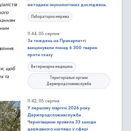
алістів
методики імунологічних досліджень
шого
Лабораторна мережа
знанням
нним
,
11:44
05 серпня
За тиждень на Прикарпатті
вакцинували понад 6 300 тварин
вління
проти сказу
Ветеринарна медицина
ти, щоб
х та
Територіальні органи
Держпродспоживслужби
,
11:42
05 серпня
У першому півріччі 2026 року
Держпродспоживслужба
Чернігівщини провела 33 заходи
державного нагляду у сфері