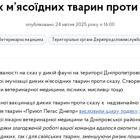
 м’ясоїдних тварин проти
опубліковано 24 квітня 2025 року о 16:00
Ветеринарна медицина
Територіальні органи Держпродспоживслужб
ї імунізації диких м’ясоїдних тварин проти сказу. Створ
ти ветеринарної медицини, лісники, мисливці тощо.
ьної вакцинації диких тварин проти сказу є надзвичайно
для тварин «Приют Пегас Днепр»
висловили щиру подяку
ої лікарні ветеринарної медицини та Дніпровської район
дяки злагодженій роботі вашої команди вдалося охопити 
я диких, так і для свійських тварин, зменшуючи ризик пош