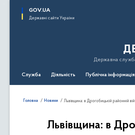
до
основного
GOV.UA
вмісту
Державні сайти України
Д
Державна служба 
Служба
Діяльність
Публічна інформація
Подати звернення
Головна
Новини
Львівщина: в Дрогобицькій районній війс
Львівщина: в Дро