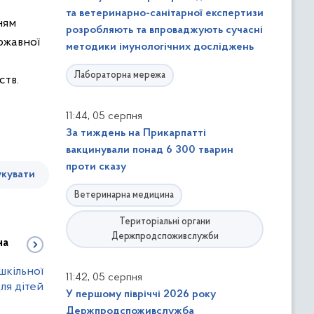
та ветеринарно-санітарної експертизи
ням
розробляють та впроваджують сучасні
ржавної
методики імунологічних досліджень
Лабораторна мережа
ств.
,
11:44
05 серпня
За тиждень на Прикарпатті
вакцинували понад 6 300 тварин
проти сказу
кувати
Ветеринарна медицина
Територіальні органи
Держпродспоживслужби
на
шкільної
,
11:42
05 серпня
ля дітей
У першому півріччі 2026 року
Держпродспоживслужба