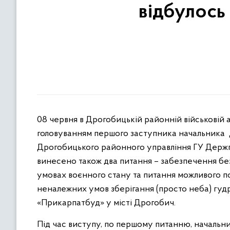
відбулось 
08 червня в Дрогобицькій районній військовій ад
головуванням першого заступника начальника Др
Дрогобицького районного управління ГУ Держп
винесено також два питання – забезпечення без
умовах воєнного стану
та питання можливого по
неналежних умов зберігання (просто неба) гуд
«Прикарпатбуд» у місті Дрогобич.
Під час виступу, по першому питанню, началь