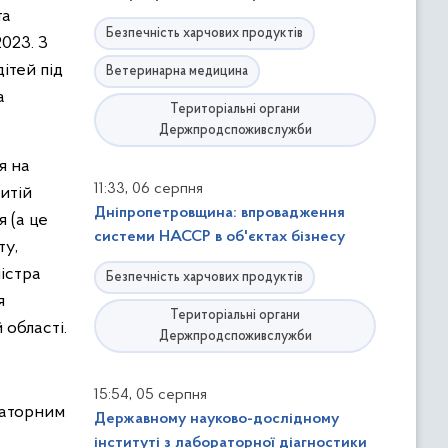
та
Безпечність харчових продуктів
023. З
ітей під
Ветеринарна медицина
а
Територіальні органи
Держпродспоживслужби
я на
,
11:33
06 серпня
итій
Дніпропетровщина: впровадження
 (а це
системи НАССР в об'єктах бізнесу
ту,
ністра
Безпечність харчових продуктів
я
Територіальні органи
 області.
Держпродспоживслужби
,
15:54
05 серпня
ораторним
Державному науково-дослідному
інституті з лабораторної діагностики