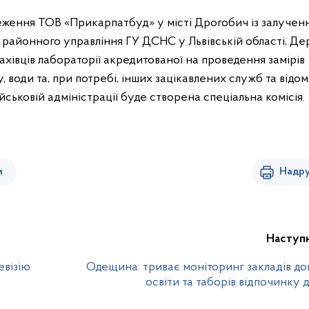
еження ТОВ «Прикарпатбуд» у місті Дрогобич із залучен
 районного управління ГУ ДСНС у Львівській області, Де
 фахівців лабораторії акредитованої на проведення замірів
 води та, при потребі, інших зацікавлених служб та відом
ськовій адміністрації буде створена спеціальна комісія.
и
Надру
Наступ
евізію
Одещина: триває моніторинг закладів до
освіти та таборів відпочинку д