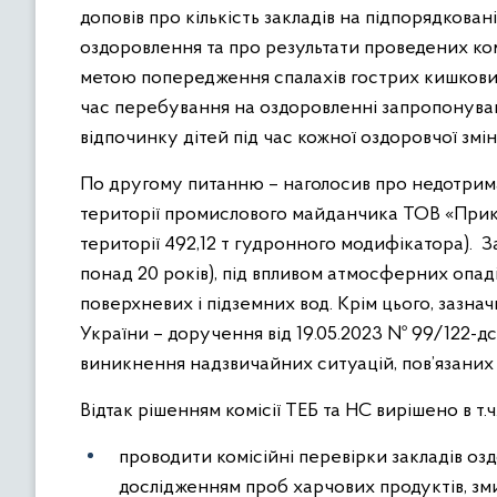
доповів про кількість закладів на підпорядкованій
оздоровлення та про результати проведених комі
метою попередження спалахів гострих кишкових
час перебування на оздоровленні запропонував
відпочинку дітей під час кожної оздоровчої змін
По другому питанню – наголосив про недотрима
території промислового майданчика ТОВ «Прик
території 492,12 т гудронного модифікатора). З
понад 20 років), під впливом атмосферних опаді
поверхневих і підземних вод. Крім цього, зазна
України – доручення від 19.05.2023 № 99/122-д
виникнення надзвичайних ситуацій, пов’язаних 
Відтак рішенням комісії ТЕБ та НС вирішено в т.ч.
проводити комісійні перевірки закладів озд
дослідженням проб харчових продуктів, зми