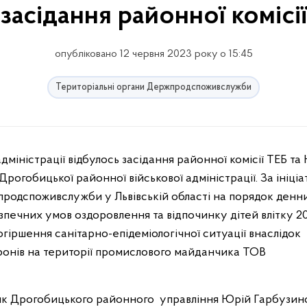
засідання районної комісі
опубліковано 12 червня 2023 року о 15:45
Територіальні органи Держпродспоживслужби
міністрації відбулось засідання районної комісії ТЕБ та 
огобицької районної військової адміністрації. За ініці
родспоживслужби у Львівській області на порядок денн
печних умов оздоровлення та відпочинку дітей влітку 2
гіршення санітарно-епідеміологічної ситуації внаслідок
ронів на території промислового майданчика ТОВ
ник Дрогобицького районного управління Юрій Гарбузин