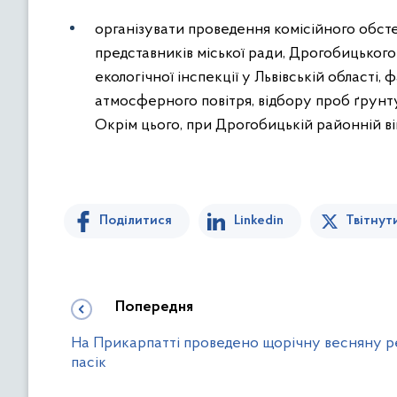
організувати проведення комісійного обст
представників міської ради, Дрогобицького
екологічної інспекції у Львівській області,
атмосферного повітря, відбору проб ґрунту,
Окрім цього, при Дрогобицькій районній вій
Поділитися
Linkedin
Твітнут
Попередня
На Прикарпатті проведено щорічну весняну р
пасік