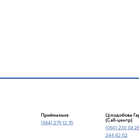
Приймальня
Цілодобова Гар
(Call-центр)
(044) 279 12 70
(050) 230 04 28
244 82 02