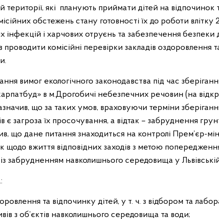
 території, які
планують приймати дітей на відпочинок 
сійних обстежень стану готовності їх до роботи влітку 2
 інфекцій і харчових отруєнь та забезпечення безпеки д
 проводити комісійні перевірки закладів оздоровлення т
и.
ння вимог екологічного законодавства під час зберіганн
арпатбуд» в м.Дрогобичі небезпечних речовин (на відкр
азначив, що за таких умов, враховуючи терміни зберігання
в є загроза їх просочування, а відтак – забруднення грун
чив, що дане питання знаходиться на контролі Прем’єр-мі
ск щодо вжиття відповідних заходів з метою попередженн
із забрудненням навколишнього середовища у Львівській
:
оровлення та відпочинку дітей, у т. ч. з відбором та лаб
вів з об’єктів навколишнього середовища та води;