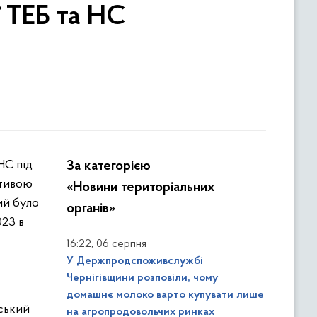
ї ТЕБ та НС
НС під
За категорією
ативою
«Новини територіальних
ий було
органів»
023 в
,
16:22
06 серпня
У Держпродспоживслужбі
Чернігівщини розповіли, чому
домашнє молоко варто купувати лише
ський
на агропродовольчих ринках