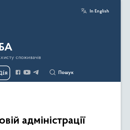
In English
БА
ахисту споживачів
Пошук
вій адміністрації