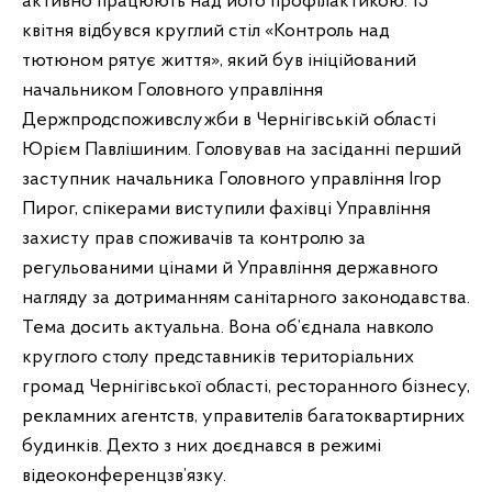
активно працюють над його профілактикою. 15
квітня відбувся круглий стіл «Контроль над
тютюном рятує життя», який був ініційований
начальником Головного управління
Держпродспоживслужби в Чернігівській області
Юрієм Павлішиним. Головував на засіданні перший
заступник начальника Головного управління Ігор
Пирог, спікерами виступили фахівці Управління
захисту прав споживачів та контролю за
регульованими цінами й Управління державного
нагляду за дотриманням санітарного законодавства.
Тема досить актуальна. Вона об’єднала навколо
круглого столу представників територіальних
громад Чернігівської області, ресторанного бізнесу,
рекламних агентств, управителів багатоквартирних
будинків. Дехто з них доєднався в режимі
відеоконференцзв’язку.