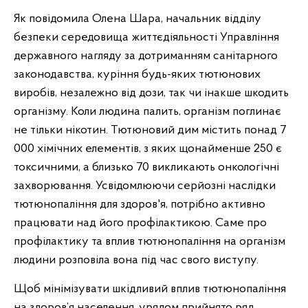
Як повідомила Олена Шара, начальник відділу
безпеки середовища життєдіяльності Управління
державного нагляду за дотриманням санітарного
законодавства, куріння будь-яких тютюнових
виробів, незалежно від дози, так чи інакше шкодить
організму. Коли людина палить, організм поглинає
не тільки нікотин. Тютюновий дим містить понад 7
000 хімічних елементів, з яких щонайменше 250 є
токсичними, а близько 70 викликають онкологічні
захворювання. Усвідомлюючи серйозні наслідки
тютюнопаління для здоров'я, потрібно активно
працювати над його профілактикою. Саме про
профілактику та вплив тютюнопаління на організм
людини розповіла вона під час свого виступу.
Щоб мінімізувати шкідливий вплив тютюнопаління
на здоров’я населення, урядом прийнято ряд