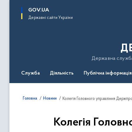
до
основного
GOV.UA
вмісту
Державні сайти України
Д
Державна служба 
Служба
Діяльність
Публічна інформація
Подати звернення
Головна
Новини
Колегія Голов