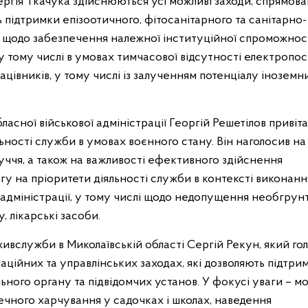
ія Ткачука здійснюються усі можливі заходи, спрямова
підтримки епізоотичного, фітосанітарного та санітарно-
а щодо забезпечення належної інституційної спроможнос
 у тому числі в умовах тимчасової відсутності електропос
ацівників, у тому числі із залученням потенціалу іноземн
сної військової адміністрації Георгій Решетілов привіта
льності служби в умовах воєнного стану. Він наголосив на
уччя, а також на важливості ефективного здійснення
агу на пріоритети діяльності служби в контексті виконан
ї адміністрації, у тому числі щодо недопущення необгрун
, лікарські засоби.
вслужби в Миколаївській області Сергій Рекун, який го
ізаційних та управлінських заходах, які дозволяють підтри
ного органу та підвідомчих установ. У фокусі уваги – м
зпечного харчування у садочках і школах, наведення