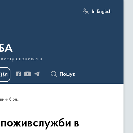
In English
БА
ахисту споживачів
Пошук
Колегія Головного управління Держпродспоживслужби в Миколаївській області визначила ключові завдання підтримки біологічної безпеки в регіоні
споживслужби в