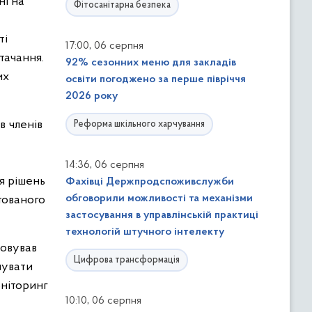
ні на
Фітосанітарна безпека
ті
,
17:00
06 серпня
тачання.
92% сезонних меню для закладів
их
освіти погоджено за перше півріччя
2026 року
в членів
Реформа шкільного харчування
,
14:36
06 серпня
ня рішень
Фахівці Держпродспоживслужби
обговорили можливості та механізми
тованого
застосування в управлінській практиці
технологій штучного інтелекту
ловував
Цифрова трансформація
мувати
оніторинг
,
10:10
06 серпня