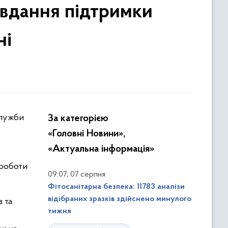
авдання підтримки
ні
За категорією
«Головні Новини»,
«Актуальна інформація»
 роботи
,
09:07
07 серпня
Фітосанітарна безпека: 11783 аналізи
відібраних зразків здійснено минулого
в та
тижня