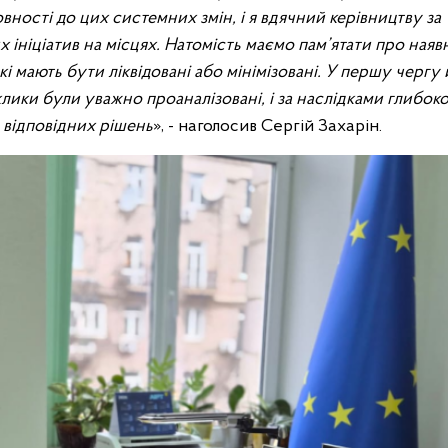
ості до цих системних змін, і я вдячний керівництву за
ніціатив на місцях. Натомість маємо пам’ятати про наяв
кі мають бути ліквідовані або мінімізовані. У першу чергу
виклики були уважно проаналізовані, і за наслідками глибок
 відповідних рішень
», - наголосив Сергій Захарін.