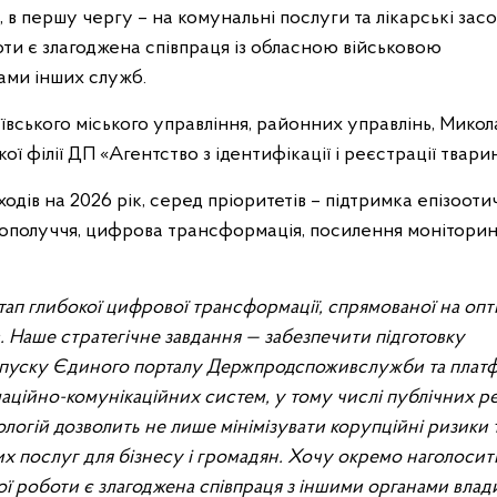
в першу чергу – на комунальні послуги та лікарські засо
и є злагоджена співпраця із обласною військовою
ами інших служб.
вського міського управління, районних управлінь, Микола
ої філії ДП «Агентство з ідентифікації і реєстрації тварин
одів на 2026 рік, серед пріоритетів – підтримка епізооти
агополуччя, цифрова трансформація, посилення моніторин
п глибокої цифрової трансформації, спрямованої на опт
 Наше стратегічне завдання — забезпечити підготовку
запуску Єдиного порталу Держпродспоживслужби та плат
аційно-комунікаційних систем, у тому числі публічних ре
гій дозволить не лише мінімізувати корупційні ризики 
х послуг для бізнесу і громадян. Хочу окремо наголосит
ої роботи є злагоджена співпраця з іншими органами влад