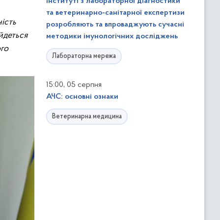
інституті з лабораторної діагностики
та ветеринарно-санітарної експертизи
ність
розробляють та впроваджують сучасні
 йдеться
методики імунологічних досліджень
ого
Лабораторна мережа
,
15:00
05 серпня
АЧС: основні ознаки
Ветеринарна медицина