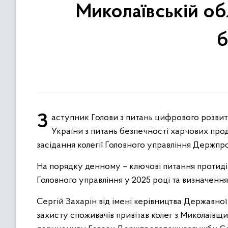
Миколаївській об
б
Заступник Голови з питань цифрового розвитку, цифрових трансформацій і цифровізації Державної служби
України з питань безпечності харчових прод
засідання колегії Головного управління Держпр
На порядку денному – ключові питання протидії 
Головного управління у 2025 році та визначенн
Сергій Захарін від імені керівництва Державної
захисту споживачів привітав колег з Миколаївщ