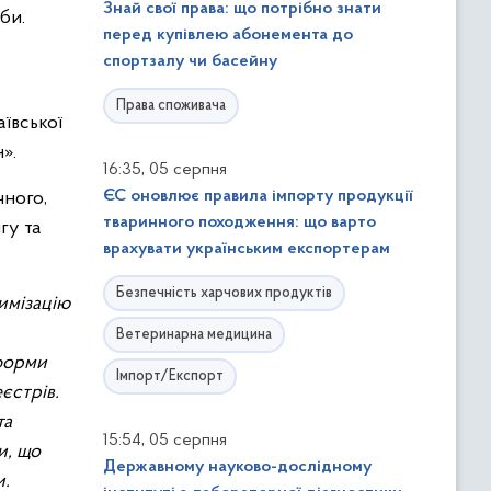
Знай свої права: що потрібно знати
би.
перед купівлею абонемента до
спортзалу чи басейну
Права споживача
ївської
».
,
16:35
05 серпня
ЄС оновлює правила імпорту продукції
чного,
тваринного походження: що варто
гу та
врахувати українським експортерам
Безпечність харчових продуктів
имізацію
Ветеринарна медицина
форми
Імпорт/Експорт
єстрів.
та
,
15:54
05 серпня
и, що
Державному науково-дослідному
и.