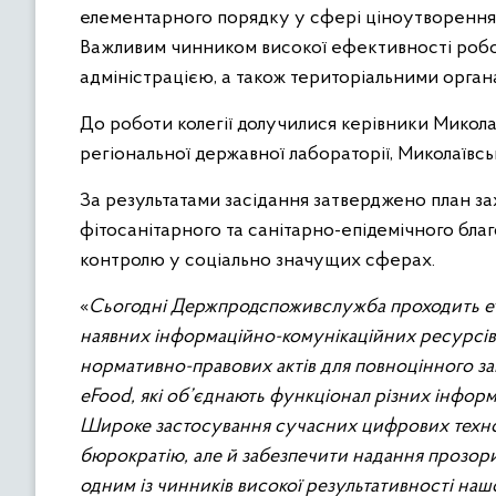
елементарного порядку у сфері ціноутворення, 
Важливим чинником високої ефективності робот
адміністрацією, а також територіальними орган
До роботи колегії долучилися керівники Миколаї
регіональної державної лабораторії, Миколаївськ
За результатами засідання затверджено план зах
фітосанітарного та санітарно-епідемічного бл
контролю у соціально значущих сферах.
«
Сьогодні Держпродспоживслужба проходить ета
наявних інформаційно-комунікаційних ресурсів.
нормативно-правових актів для повноцінного 
eFood, які об’єднають функціонал різних інформ
Широке застосування сучасних цифрових техноло
бюрократію, але й забезпечити надання прозори
одним із чинників високої результативності наш