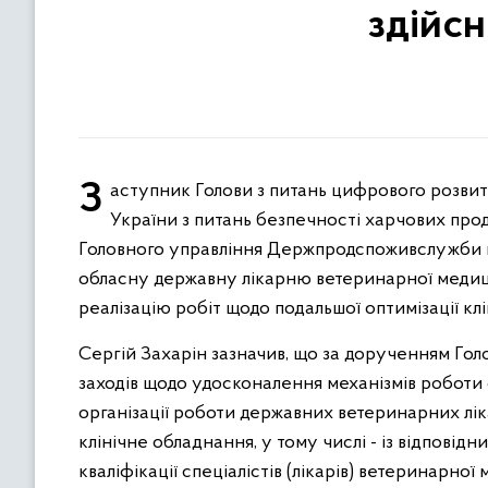
здійсн
Заступник Голови з питань цифрового розвитку, цифрових трансформацій і цифровізації Державної служби
України з питань безпечності харчових прод
Головного управління Держпродспоживслужби в 
обласну державну лікарню ветеринарної медицин
реалізацію робіт щодо подальшої оптимізації кл
Сергій Захарін зазначив, що за дорученням Г
заходів щодо удосконалення механізмів роботи 
організації роботи державних ветеринарних лік
клінічне обладнання, у тому числі - із відпов
кваліфікації спеціалістів (лікарів) ветеринарної