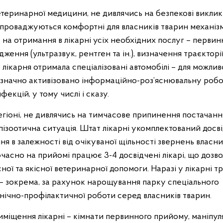
етеринарної медицини, не дивлячись на безпекові виклик
 Запроваджуються комфортні для власників тварин механіз
 на отримання в лікарні усіх необхідних послуг – перви
дження (ультразвук, рентген та ін.), визначення траєкторі
о лікарня отримала спеціалізовані автомобілі – для можлив
 значно активізовано інформаційно-роз’яснювальну робо
кцій, у тому числі і сказу.
регіоні, не дивлячись на тимчасове припинення постачанн
пізоотична ситуація. Штат лікарні укомплектований дос
я в залежності від очікуваної щільності звернень власни
ночасно на прийомі працює 3-4 досвідчені лікарі, що дозв
ої та якісної ветеринарної допомоги. Наразі у лікарні т
и – зокрема, за рахунок нарощування парку спеціального
інічно-профілактичної роботи серед власників тварин.
иміщення лікарні – кімнати первинного прийому, маніпуля