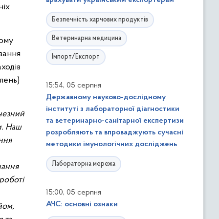
врахувати українським експортерам
ніх
Безпечність харчових продуктів
Ветеринарна медицина
тому
ування
Імпорт/Експорт
аходів
лень)
,
15:54
05 серпня
Державному науково-дослідному
інституті з лабораторної діагностики
ичезний
та ветеринарно-санітарної експертизи
и. Наш
розробляють та впроваджують сучасні
ння
методики імунологічних досліджень
Лабораторна мережа
нання
 роботі
,
15:00
05 серпня
АЧС: основні ознаки
йом,