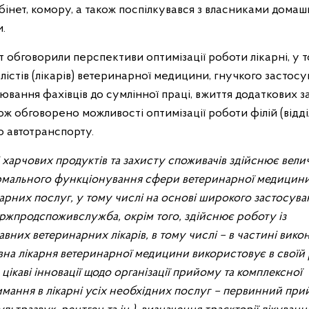
бінет, комору, а також поспілкувався з власниками домаш
.
т обговорили перспективи оптимізації роботи лікарні, у 
лістів (лікарів) ветеринарної медицини, гнучкого застос
вання фахівців до сумлінної праці, вжиття додаткових з
ж обговорено можливості оптимізації роботи філій (відді
о автотранспорту.
 харчових продуктів та захисту споживачів здійснює вел
ормального функціонування сфери ветеринарної медицин
нарних послуг, у тому числі на основі широкого застосува
ержпродспоживслужба, окрім того, здійснює роботу із
них ветеринарних лікарів, в тому числі – в частині вико
вна лікарня ветеринарної медицини використовує в своїй
цікаві інновації щодо організації прийому та комплексної
имання в лікарні усіх необхідних послуг – первинний при