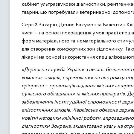
кабінет ультразвукової діагностики, рентген-ка
тварин, що потребували ветеринарної допомоги
Сергій Захарін, Денис Бакумов та Валентин Кві
числі – на основі покращення умов праці спеціа
форм матеріального та нематеріального стимулю
для створення комфортних зон відпочинку. Тако
лікарні на основі використання спеціалізованог
«
Державна служба України з питань безпечності
комплекс заходів, спрямованих на підтримку н
пріоритет – організація надання якісних ветери
сучасного обладнання та якісних препаратів. Д
забезпечення інституційної спроможності держав
епізоотичних заходів. Харківська обласна держа
новітні методики клінічної роботи, впроваджено 
діагностики Зокрема, акцентовано увагу на отр