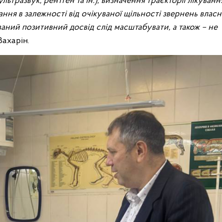
льтразвук, рентген та ін.), визначення траєкторії лікуванн
ання в залежності від очікуваної щільності звернень власн
ваний позитивний досвід слід масштабувати, а також – не
Захарін.