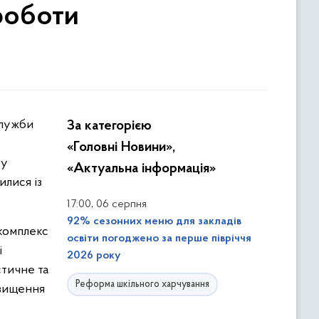
 роботи
За категорією
«Головні Новини»,
ку
«Актуальна інформація»
илися із
,
17:00
06 серпня
92% сезонних меню для закладів
комплекс
освіти погоджено за перше півріччя
і
2026 року
стичне та
Реформа шкільного харчування
двищення