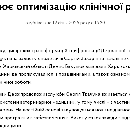
ює оптимізацію клінічної
опубліковано 19 січня 2026 року о 16:30
уктів та захисту споживачів Сергій Захарін та начальник
Харківській області Денис Бакумов відвідали Харківсь
и, де поспілкувалися із працівниками, а також ознайом
інічної роботи.
олови Держпродспоживслужби Сергія Ткачука вживається 
системи ветеринарної медицини, у тому числі – в частин
арень. На постійній основі закуповується новітнє діагно
ідним програмним забезпеченням. Виконуються заходи з пі
 медицини.