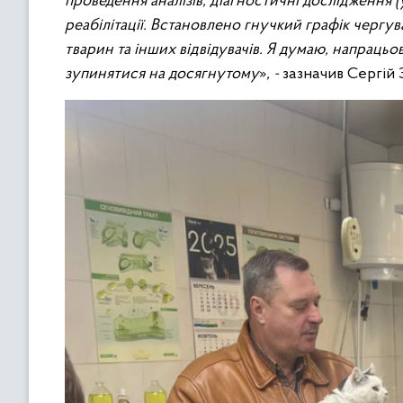
проведення аналізів, діагностичні дослідження (у
реабілітації. Встановлено гнучкий графік чергув
тварин та інших відвідувачів. Я думаю, напрацьо
зупинятися на досягнутому
»
, -
зазначив Сергій 