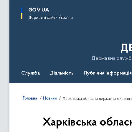
до
основного
GOV.UA
вмісту
Державні сайти України
Д
Державна служба 
Служба
Діяльність
Публічна інформація
Подати звернення
Головна
Новини
Харківська обласна державна лікарня 
Харківська облас