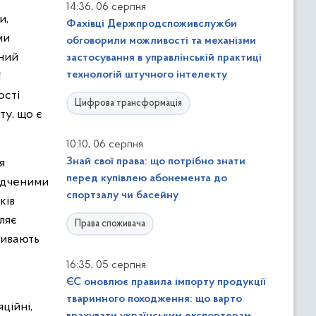
,
14:36
06 серпня
и,
Фахівці Держпродспоживслужби
ми
обговорили можливості та механізми
нний
застосування в управлінській практиці
технологій штучного інтелекту
ї
ості
Цифрова трансформація
ту, що є
,
10:10
06 серпня
Знай свої права: що потрібно знати
я
перед купівлею абонемента до
відченими
спортзалу чи басейну
ків
оляє
Права споживача
ривають
,
16:35
05 серпня
ЄС оновлює правила імпорту продукції
тваринного походження: що варто
ційні,