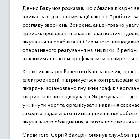
Денис Бакумов розказав, що обласна лікарня в
вживає заходів з оптимізації клінічної роботи.
розгляду звернень. Зокрема, акцентовано увагу
прийом, проведення аналізів, діагностичні дослі
лікування та реабілітації. Окрім того, нещодавн
оперативного реагування на виклики. В регіоні
важливим аспектом профілактики поширення інфе
Керівник лікарні Валентин Квіт зазначив, що в 
електроенергії, підтримується контрольована е
лікарями, встановлено гнучкий графік чергуванн
тварин та інших відвідувачів. Як результат – од
уникнути черг та організувати надання своєчасн
заходи з подальшої оптимізації клінічної робот
лікувального обладнання, а також посилення кл
Окрім того, Сергій Захарін оглянув службові пр