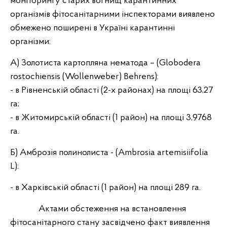
моніторингу старих вогнищ карантинних
організмів фітосанітарними інспекторами виявлено
обмежено поширені в Україні карантинні
організми:
А) Золотиста картопляна нематода – (Globodera
rostochiensis (Wollenweber) Behrens):
- в Рівненській області (2-х районах) на площі 63,27
га;
- в Житомирській області (1 район) на площі 3,9768
га.
Б) Амброзія полинолиста - (Ambrosia artemisiifolia
L):
- в Харківській області (1 район) на площі 289 га.
Актами обстеження на встановлення
фітосанітарного стану засвідчено факт виявлення