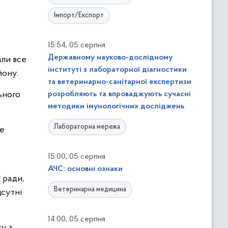
Імпорт/Експорт
,
15:54
05 серпня
Державному науково-дослідному
али все
інституті з лабораторної діагностики
йону.
та ветеринарно-санітарної експертизи
ьного
розробляють та впроваджують сучасні
методики імунологічних досліджень
Лабораторна мережа
не
,
15:00
05 серпня
АЧС: основні ознаки
 ради,
Ветеринарна медицина
дсутні
,
14:00
05 серпня
у з