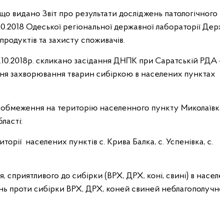
о що видано Звіт про результати досліджень патологічного
3.10.2018 Одеської регіональної державної лабораторії Де
продуктів та захисту споживачів.
3.10.2018р. скликано засідання ДНПК при Саратській РД
щення захворювання тварин сибіркою в населених пунктах
 обмеження на територію населенного пункту Миколаївк
ласті:
орії населених пунктів с. Крива Балка, с. Успенівка, с.
я, сприятливого до сибірки (ВРХ, ДРХ, коні, свині) в насе
нь проти сибірки ВРХ, ДРХ, коней свиней неблагополучн