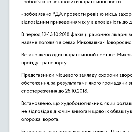
- зобов’язано встановити карантинні пости.
- зобов’язано РДА провести ревізію місць захо
відповідним приведенням їх у відповідність до
В період 12-13.10.2018 фахівці районної лікар
наявне поголів’я в селах Миколаївка-Новоросійс
Встановлено один карантинний пост в с. Мико
проїзду транспорту.
Представники місцевого закладу охорони здоров
обстеження, за результатами якого громадяни в
спостереження до 25.10.2018.
Встановлено, що худобомогильник, який розташо
не відповідає діючим вимогам щодо їх облаштув
огорожа, ворота.
Епізоотологічне розслідування триває. Для визн