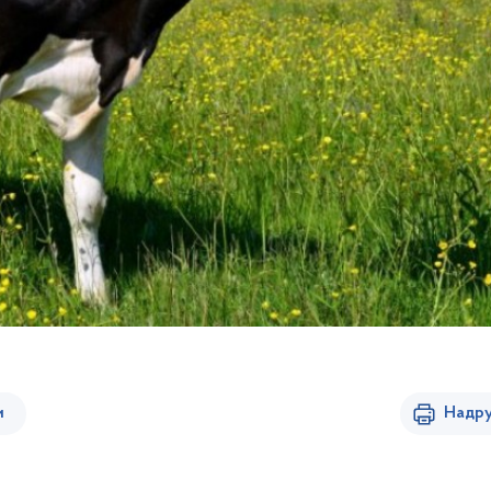
и
Надру