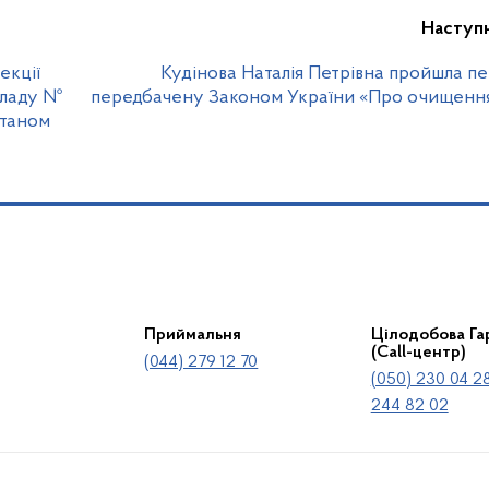
Наступ
екції
Кудінова Наталія Петрівна пройшла пе
кладу №
передбачену Законом України «Про очищення
станом
Приймальня
Цілодобова Гар
(Call-центр)
(044) 279 12 70
(050) 230 04 28
244 82 02