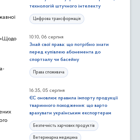
технологій штучного інтелекту
ржавної
Цифрова трансформація
,
10:10
06 серпня
А «Щодо
Знай свої права: що потрібно знати
перед купівлею абонемента до
спортзалу чи басейну
а-
Права споживача
,
16:35
05 серпня
ЄС оновлює правила імпорту продукції
тваринного походження: що варто
лених
врахувати українським експортерам
ого
Безпечність харчових продуктів
Ветеринарна медицина