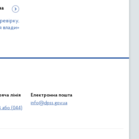
на
ревірку,
 влади»
яча лінія
Електронна пошта
info@dpss.gov.ua
 або (044)