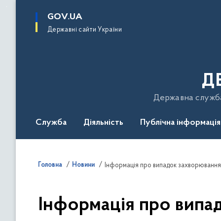
до
основного
GOV.UA
вмісту
Державні сайти України
Д
Державна служба 
Служба
Діяльність
Публічна інформація
Подати звернення
Головна
Новини
Інформація про випадок захворювання 
Інформація про випад