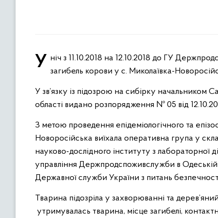
У ніч з 11.10.2018 на 12.10.2018 до ГУ Держпродспоживслужби в Одеській області надійшло повідомлення про
загибель корови у с. Миколаївка-Новоросій
У зв’язку із підозрою на сибірку начальником
області видано розпорядження № 05 від 12.10.
З метою проведення епідеміологічного та епізо
Новоросійська виїхала оперативна група у скла
науково-дослідного інституту з лабораторної д
управління Держпродспоживслужби в Одеській о
Державної служби України з питань безпечності
Тварина підозріла у захворюванні та дерев’ян
утримувалась тварина, місце загибелі, контакт