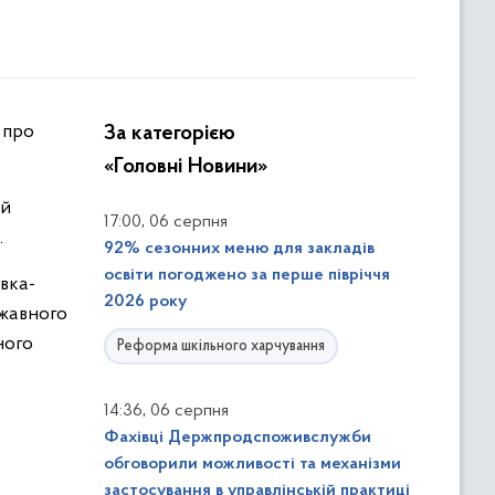
За категорією
«Головні Новини»
ій
,
17:00
06 серпня
.
92% сезонних меню для закладів
освіти погоджено за перше півріччя
вка-
2026 року
ржавного
ного
Реформа шкільного харчування
,
14:36
06 серпня
Фахівці Держпродспоживслужби
обговорили можливості та механізми
застосування в управлінській практиці