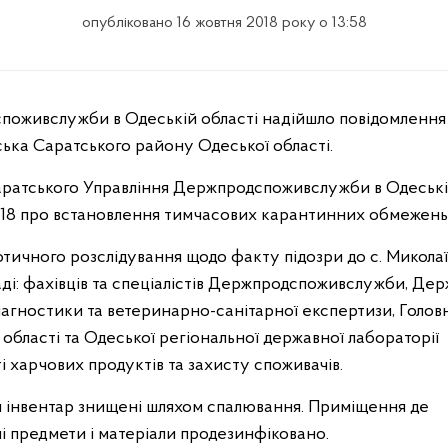
опубліковано 16 жовтня 2018 року о 13:58
ська Саратського району Одеської області.
 Саратського Управління Держпродспоживслужби в Одеськ
2018 про встановлення тимчасових карантинних обмежень
отичного розслідування щодо факту підозри до с. Миколаї
ді: фахівців та спеціалістів Держпродспоживслужби, Де
іагностики та ветеринарно-санітарної експертизи, Голов
бласті та Одеської регіональної державної лабораторії
 харчових продуктів та захисту споживачів.
ий інвентар знищені шляхом спалювання. Приміщення де
ні предмети і матеріали продезинфіковано.