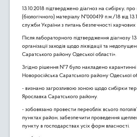
13.10.2018 підтверджено діагноз на сибірку, пр
(біологічного) матеріалу №000419 п.м./18 від 1
служби України з питань безпечності харчових 
Після лабораторного підтвердження діагнозу 1
організації заходів щодо ліквідації та недопу
Саратського району Одеської області».
Згідно рішення №7 було накладено карантинні
Новоросійська Саратського району Одеської об
- визнано загрозливою зоною щодо сибірки терит
Ярославка Саратського району.
- зобовязано провести переоблік всього поголів’
пунктах район, забезпечити проведення щепле
пункту в господарствах усіх форм власності.