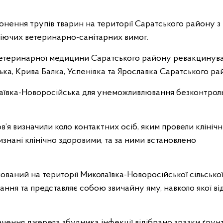
ронення трупів тварин на території Саратського району з
 діючих ветеринарно-санітарних вимог.
ні ветеринарної медицини Саратського району ревакцинув
ька, Крива Балка, Успенівка та Ярославка Саратського ра
лаївка-Новоросійська для унеможливлювання безконтрол
’я визначили коло контактних осіб, яким провели клініч
изнані клінічно здоровими, та за ними встановлено
ваний на території Миколаївка-Новоросійської сільської
ання та представляє собою звичайну яму, навколо якої ві
ачення джерела збудника інфекції відібрано зразки ґрунт