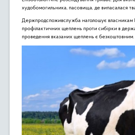
худобомогильника, пасовища, де випасалася тв
Держпродспоживслужба наголошує власникам В
профілактичних щеплень проти сибірки в держ
проведення вказаних щеплень є безкоштовним.