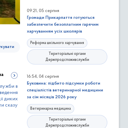
,
09:21
05 серпня
Громади Прикарпаття готуються
забезпечити безоплатним гарячим
харчуванням усіх школярів
Реформа шкільного харчування
кувати
Територіальні органи
Держпродспоживслужби
на
,
16:54
04 серпня
Буковина: підбито підсумки роботи
лужби в
спеціалістів ветеринарної медицини
оведення
за сім місяців 2026 року
ії диких
ти сказу
Ветеринарна медицина
Територіальні органи
Держпродспоживслужби