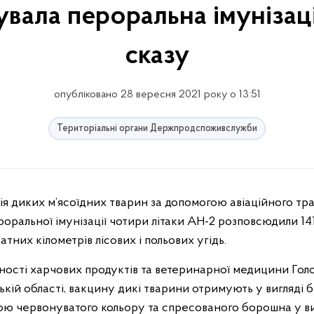
увала пероральна імунізац
сказу
опубліковано 28 вересня 2021 року о 13:51
Територіальні органи Держпродспоживслужби
ральної імунізації чотири літаки АН-2 розповсюдили 14
них кілометрів лісових і польових угідь.
чності харчових продуктів та ветеринарної медицини Гол
ій області, вакцину дикі тварини отримують у вигляді б
иною червонуватого кольору та спресованого борошна у ви