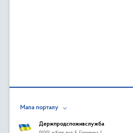
Мапа порталу
Держпродспоживслужба
01001, м.Київ, вул. Б. Грінченка, 1