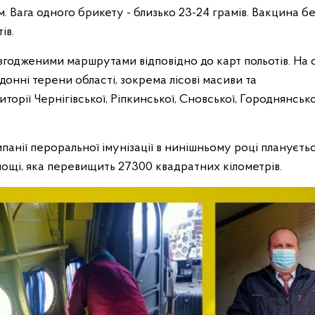
. Вага одного брикету - близько 23-24 грамів. Вакцина б
ів.
годженими маршрутами відповідно до карт польотів. На 
нні терени області, зокрема лісові масиви та
торії Чернігівської, Ріпкинської, Сновської, Городнянсько
панії пероральної імунізації в нинішньому році плануєть
ощі, яка перевищить 27300 квадратних кілометрів.