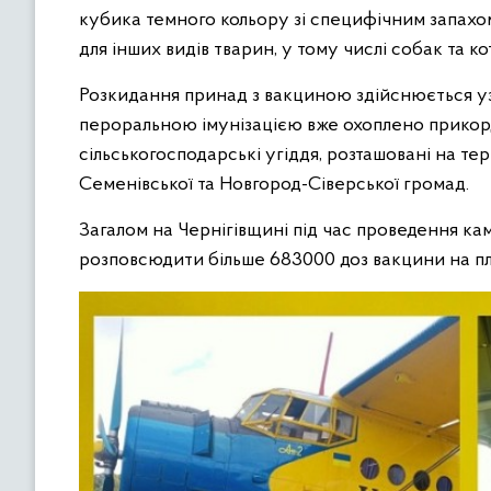
кубика темного кольору зі специфічним запахом
для інших видів тварин, у тому числі собак та кот
Розкидання принад з вакциною здійснюється уз
пероральною імунізацією вже охоплено прикордо
сільськогосподарські угіддя, розташовані на тери
Семенівської та Новгород-Сіверської громад.
Загалом на Чернігівщині під час проведення кам
розповсюдити більше 683000 доз вакцини на пл