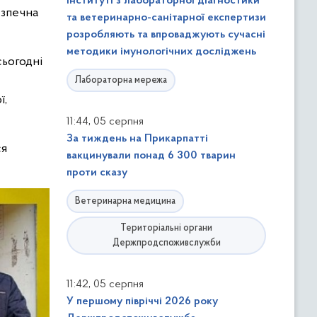
інституті з лабораторної діагностики
езпечна
та ветеринарно-санітарної експертизи
розробляють та впроваджують сучасні
методики імунологічних досліджень
сьогодні
Лабораторна мережа
ї,
,
11:44
05 серпня
За тиждень на Прикарпатті
ся
вакцинували понад 6 300 тварин
проти сказу
Ветеринарна медицина
Територіальні органи
Держпродспоживслужби
,
11:42
05 серпня
У першому півріччі 2026 року