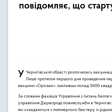
повідомляє, що старт
У Чернігівській області розпочалась вакцинація диких м’ясоїдних тварин за допомогою авіаційного транспорту.
Лише протягом першого дня проведення перо
вакцини «Орісвак», охопивши понад 5600 квадрат
За словами фахівців Управління з питань безпе
управління Держпродспоживслужби в Чернігівськ
які складаються з полімерного блістеру із рід