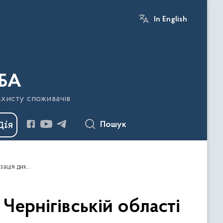
In English
БА
ахисту споживачів
Пошук
Головне управління Держпродспоживслужби в Чернігівській області повідомляє, що стартувала пероральна імунізація диких тварин проти сказу
ернігівській області