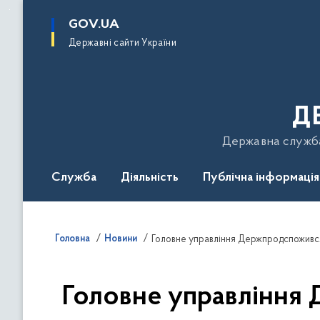
до
основного
GOV.UA
вмісту
Державні сайти України
Д
Державна служба 
Служба
Діяльність
Публічна інформація
Подати звернення
Головна
Новини
Головне управління 