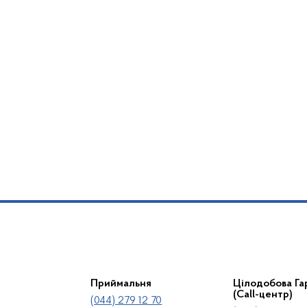
Приймальня
Цілодобова Гар
(Call-центр)
(044) 279 12 70