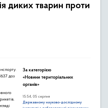
ія диких тварин проти
За категорією
1637 доз
«Новини територіальних
органів»
овного
,
15:54
05 серпня
рикетів,
Державному науково-дослідному
гляді