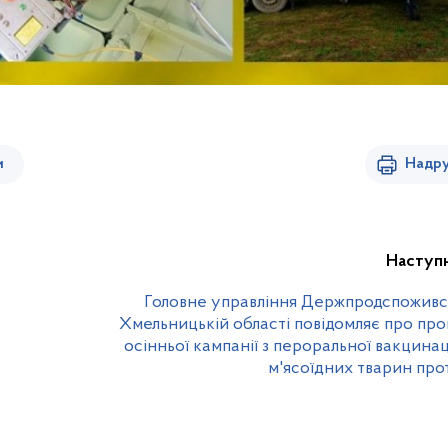
и
Надру
Наступ
Головне управління Держпродспоживс
Хмельницькій області повідомляє про пр
осінньої кампанії з пероральної вакцинац
м'ясоїдних тварин про