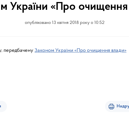
м України «Про очищення
опубліковано 13 квітня 2018 року о 10:52
у, передбачену
Законом України «Про очищення влади»
и
Надру