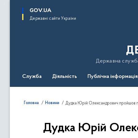
до
основного
GOV.UA
вмісту
Державні сайти України
Д
Державна служба 
Служба
Діяльність
Публічна інформація
Подати звернення
Головна
Новини
Дудка Юрій Олександрович пройшов п
Дудка Юрій Олек