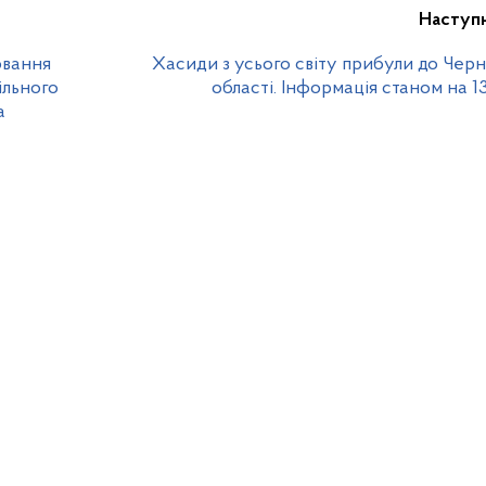
Наступ
ювання
Хасиди з усього світу прибули до Черн
ільного
області. Інформація станом на 13
а