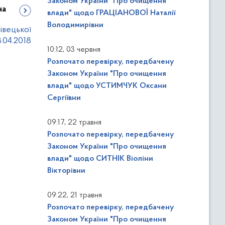
Законом України "Про очищення
на
влади" щодо ГРАЦІАНОВОЇ Наталії
Володимирівни
івецької
.04.2018
,
10:12
03 червня
Розпочато перевірку, передбачену
Законом України "Про очищення
влади" щодо УСТИМЧУК Оксани
Сергіївни
,
09:17
22 травня
Розпочато перевірку, передбачену
Законом України "Про очищення
влади" щодо СИТНІК Віоліни
Вікторівни
,
09:22
21 травня
Розпочато перевірку, передбачену
Законом України "Про очищення