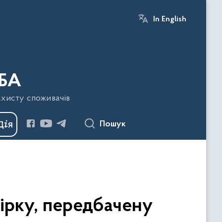
In English
БА
ахисту споживачів
Пошук
рку, передбачену