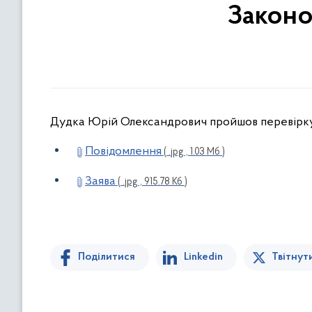
Законо
Дудка Юрій Олександрович пройшов перевірк
Повідомлення
( .jpg , 1.03 Мб )
Заява
( .jpg , 915.78 Кб )
Поділитися
Linkedin
Твітнут