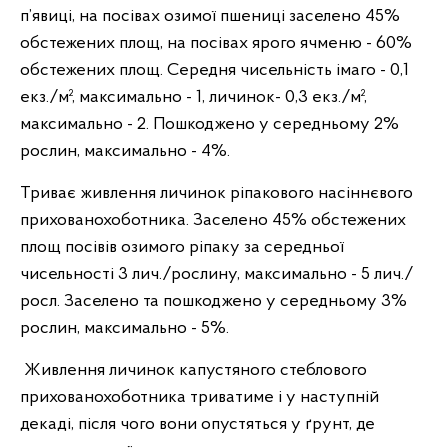
п’явиці, на посівах озимої пшениці заселено 45%
обстежених площ, на посівах ярого ячменю - 60%
обстежених площ. Середня чисельність імаго - 0,1
екз./м², максимально - 1, личинок- 0,3 екз./м²,
максимально - 2. Пошкоджено у середньому 2%
рослин, максимально - 4%.
Триває живлення личинок ріпакового насіннєвого
прихованохоботника. Заселено 45% обстежених
площ посівів озимого ріпаку за середньої
чисельності 3 лич./рослину, максимально - 5 лич./
росл. Заселено та пошкоджено у середньому 3%
рослин, максимально - 5%.
Живлення личинок капустяного стеблового
прихованохоботника триватиме і у наступній
декаді, після чого вони опустяться у ґрунт, де