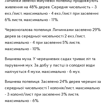
Личинки зеленої яблуневої попелиці продовжують
живлення на 48% дерев. Середня чисельність – 3
екз./лист, максимально - 4 екз./лист при заселенні
6% листя, максимально - 11%.
Червоногалова попелиця. Личинками заселено 29%
дерев за середньої чисельності 2 екз./лист,
максимально - 4 при заселенні 5% листя,
максимально - 10%.
Вишнева муха. У черешневих садах триває літ та
парування мух. За добу у пастці із солодкої води
налічується 4 мухи, максимально - 6 мух.
Вишнева попелиця. Заселено 24% дерев черешні за
середньої чисельності 1 колонія/лист, максимально
- 3 колонії/лист при заселенні 3% листя,
максимально - 6%.