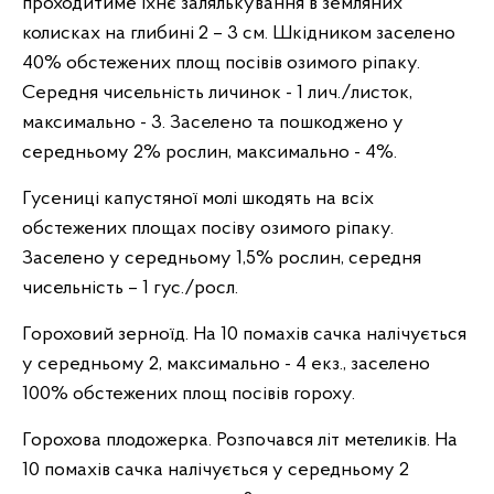
проходитиме їхнє залялькування в земляних
колисках на глибині 2 – 3 см. Шкідником заселено
40% обстежених площ посівів озимого ріпаку.
Середня чисельність личинок - 1 лич./листок,
максимально - 3. Заселено та пошкоджено у
середньому 2% рослин, максимально - 4%.
Гусениці капустяної молі шкодять на всіх
обстежених площах посіву озимого ріпаку.
Заселено у середньому 1,5% рослин, середня
чисельність – 1 гус./росл.
Гороховий зерноїд. На 10 помахів сачка налічується
у середньому 2, максимально - 4 екз., заселено
100% обстежених площ посівів гороху.
Горохова плодожерка. Розпочався літ метеликів. На
10 помахів сачка налічується у середньому 2