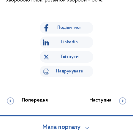
хворобою гілок, розвиток хвороби – 30%.
Поділитися
Linkedin
Твітнути
Надрукувати
Попередня
Наступна
Мапа порталу