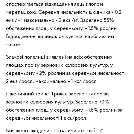
спостерігається відкладання яєць клопом
черепашкою. Середня чисельність шкідника - 0,2
екз./м², максимально - 2 екз./м². Заселено 55%
обстежених площ, у середньому – 1,5% рослин.
Відродження личинок очікується найближчим
часом.
Злакові попелиці виявлені на всіх обстежених
площах посіву зернових колосових культур, у
середньому - 2% рослин за середньої чисельності
2 екз./росл., максимально – 1 кол./росл.
Пшеничний трипс. Триває заселення посівів
зернових колосових культур. Заселено 70%
обстежених площ, у середньому – 1,5% рослин за
середньої чисельності 1 екз./росл.
Виявлено шкодочинність личинок хлібної