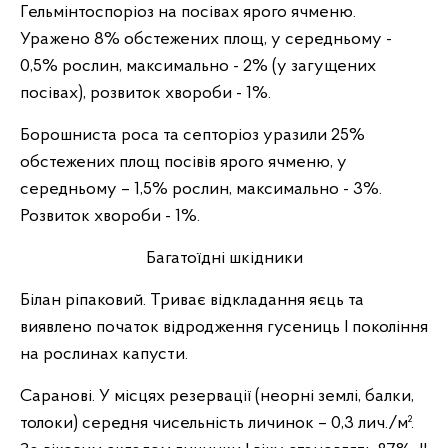
Гельмінтоспоріоз на посівах ярого ячменю.
Уражено 8% обстежених площ, у середньому -
0,5% рослин, максимально - 2% (у загущених
посівах), розвиток хвороби - 1%.
Борошниста роса та септоріоз уразили 25%
обстежених площ посівів ярого ячменю, у
середньому – 1,5% рослин, максимально - 3%.
Розвиток хвороби - 1%.
Багатоїдні шкідники
Білан ріпаковий. Триває відкладання яєць та
виявлено початок відродження гусениць І покоління
на рослинах капусти.
Саранові. У місцях резервації (неорні землі, балки,
толоки) середня чисельність личинок – 0,3 лич./м².