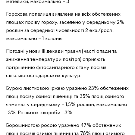
метелики, максимально – 3.
Горохова попелиця виявлена на всіх обстежених
площах посіву гороху, заселено у середньому 2%
рослин за середньої чисельності 2 екз./росл.,
максимально – 1 колонія.
Погодні умови ІІІ декади травня (часті опади та
зниження температури повітря) сприяють
погіршенню фітосанітарного стану посівів
сільськогосподарських культур.
Бурою листковою іржею уражено 23% обстежених
площ посіву озимої пшениці та 35% площ озимого
ячменю, у середньому – 1,5% рослин, максимально
-3%. Розвиток хвороби - 3%.
Борошнистою росою уражено 47% обстежених
площ посівів озимої пшениці та 76% площ озимого