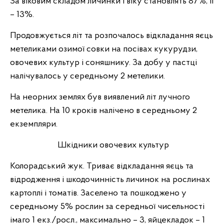
За віковим складом личинки І віку становлять 87%, ІІ
– 13%.
Продовжується літ та розпочалось відкладання яєць
метеликами озимої совки на посівах кукурудзи,
овочевих культур і соняшнику. За добу у пастці
налічувалось у середньому 2 метелики.
На неорних землях був виявлений літ лучного
метелика. На 10 кроків налічено в середньому 2
екземпляри.
Шкідники овочевих культур
Колорадський жук. Триває відкладання яєць та
відродження і шкодочинність личинок на рослинах
картоплі і томатів. Заселено та пошкоджено у
середньому 5% рослин за середньої чисельності
імаго 1 екз./росл., максимально – 3, яйцекладок – 1