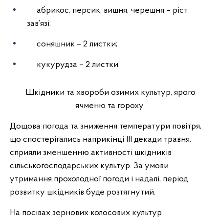
абрикос, персик, вишня, черешня – ріст
зав’язі;
соняшник – 2 листки;
кукурудза – 2 листки.
Шкідники та хвороби озимих культур, ярого
ячменю та гороху
Дощова погода та зниження температури повітря,
що спостерігались наприкінці ІІІ декади травня,
сприяли зменшенню активності шкідників
сільськогосподарських культур. За умови
утримання прохолодної погоди і надалі, період
розвитку шкідників буде розтягнутий.
На посівах зернових колосових культур