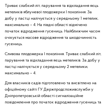
Триває слабкий літ, парування та відкладання яєць
метеликів яблуневої плодожерки І покоління. За
добу у пастці налічується у середньому 1 метелик,
максимально – 4. На півдні області відмічено
початок відродження гусениць. Найближчим часом
очікується масове відродження та шкодочинність
гусениць.
Сливова плодожерка І покоління. Триває слабкий літ,
парування та відкладання яєць метеликів. За добу у
пастці налічується у середньому 2 метелики,
максимально – 4.
Для власників садів підготовлено та висвітлено на
офіційному сайті ГУ Держпродспоживслужби у
Дніпропетровській області сигналізаційне
повідомлення про початок відродження гусениць та