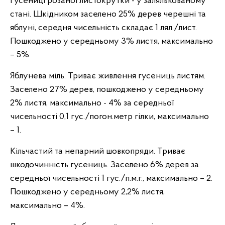
Гусениці розаної листокрутки - у залялькованому
стані. Шкідником заселено 25% дерев черешні та
яблуні, середня чисельність складає 1 лял./лист.
Пошкоджено у середньому 3% листя, максимально
– 5%.
Яблунева міль. Триває живлення гусениць листям.
Заселено 27% дерев, пошкоджено у середньому
2% листя, максимально - 4% за середньої
чисельності 0,1 гус./погон.метр гілки, максимально
– 1.
Кільчастий та непарний шовкопряди. Триває
шкодочинність гусениць. Заселено 6% дерев за
середньої чисельності 1 гус./п.м.г., максимально – 2.
Пошкоджено у середньому 2,2% листя,
максимально – 4%.