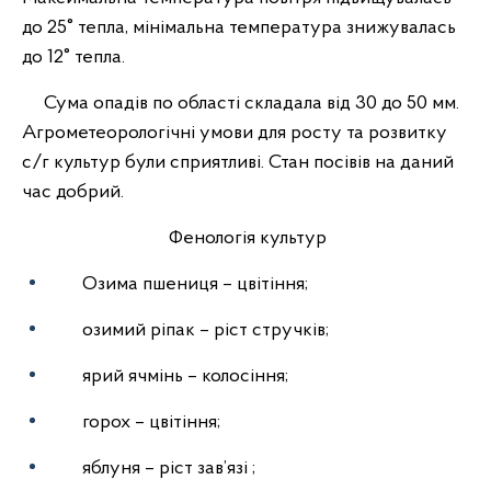
до 25° тепла, мінімальна температура знижувалась
до 12° тепла.
Сума опадів по області складала від 30 до 50 мм.
Агрометеорологічні умови для росту та розвитку
с/г культур були сприятливі. Стан посівів на даний
час добрий.
Фенологія культур
Озима пшениця – цвітіння;
озимий ріпак – ріст стручків;
ярий ячмінь – колосіння;
горох – цвітіння;
яблуня – ріст зав’язі ;