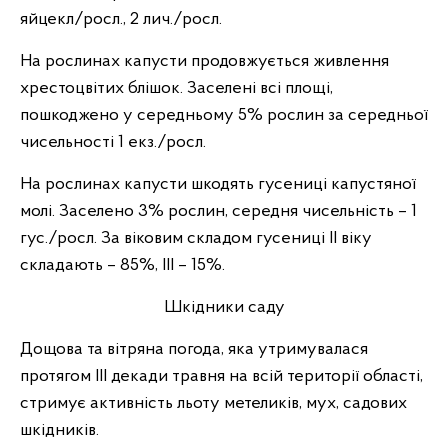
яйцекл/росл., 2 лич./росл.
На рослинах капусти продовжується живлення
хрестоцвітих блішок. Заселені всі площі,
пошкоджено у середньому 5% рослин за середньої
чисельності 1 екз./росл.
На рослинах капусти шкодять гусениці капустяної
молі. Заселено 3% рослин, середня чисельність – 1
гус./росл. За віковим складом гусениці ІІ віку
складають – 85%, ІІІ – 15%.
Шкідники саду
Дощова та вітряна погода, яка утримувалася
протягом ІІІ декади травня на всій території області,
стримує активність льоту метеликів, мух, садових
шкідників.