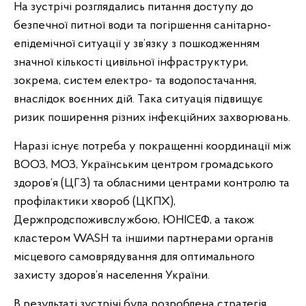
На зустрічі розглядались питання доступу до
безпечної питної води та погіршення санітарно-
епідемічної ситуації у зв’язку з пошкодженням
значної кількості цивільної інфраструктури,
зокрема, систем електро- та водопостачання,
внаслідок воєнних дій. Така ситуація підвищує
ризик поширення різних інфекційних захворювань.
Наразі існує потреба у покращенні координації між
ВООЗ, МОЗ, Українським центром громадського
здоров’я (ЦГЗ) та обласними центрами контролю та
профілактики хвороб (ЦКПХ),
Держпродспоживслужбою, ЮНІСЕФ, а також
кластером WASH та іншими партнерами органів
місцевого самоврядування для оптимального
захисту здоров’я населення України.
В результаті зустрічі була розроблена стратегія