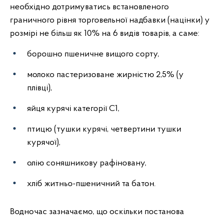
необхідно дотримуватись встановленого
граничного рівня торговельної надбавки (націнки) у
розмірі не більш як 10% на 6 видів товарів, а саме:
борошно пшеничне вищого сорту,
молоко пастеризоване жирністю 2,5% (у
плівці),
яйця курячі категорії С1,
птицю (тушки курячі, четвертини тушки
курячої),
олію соняшникову рафіновану,
хліб житньо-пшеничний та батон.
Водночас зазначаємо, що оскільки постанова