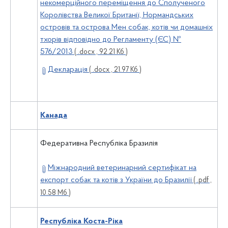
некомерційного переміщення до Сполученого
Королівства Великої Британії, Нормандських
островів та острова Мен собак, котів чи домашніх
тхорів відповідно до Регламенту (ЄС) №
576/2013
( .docx , 92.21 Кб )
Декларація
( .docx , 21.97 Кб )
Канада
Федеративна Республіка Бразилія
Міжнародний ветеринарний сертифікат на
експорт собак та котів з України до Бразилії
( .pdf ,
10.58 Мб )
Республіка Коста-Ріка