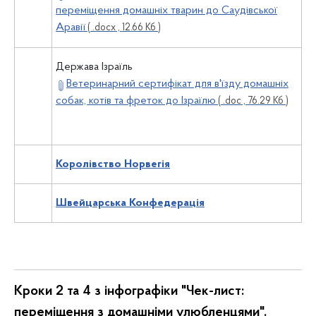
переміщення домашніх тварин до Саудівської
Аравії
( .docx , 12.66 Кб )
Держава Ізраїль
Ветеринарний сертифікат для в'їзду домашніх
собак, котів та фреток до Ізраїлю
( .doc , 76.29 Кб )
Королівство Норвегія
Швейцарська Конфедерація
Кроки 2 та 4 з інфографіки "Чек-лист:
переміщення з домашніми улюбленцями".