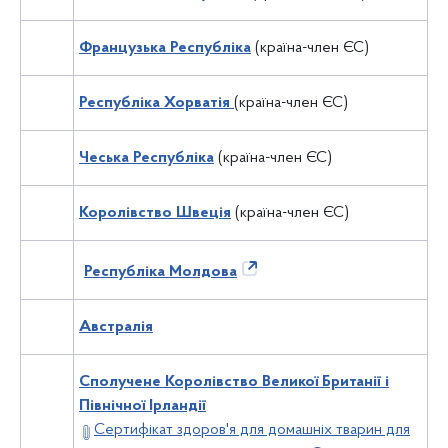
Французька Республіка
(країна-член ЄС)
Республіка Хорватія
(країна-член ЄС)
Чеська Республіка
(країна-член ЄС)
Королівство Швеція
(країна-член ЄС)
Республіка Молдова
Австралія
Сполучене Королівство Великої Британії і
Північної Ірландії
Сертифікат здоров'я для домашніх тварин для