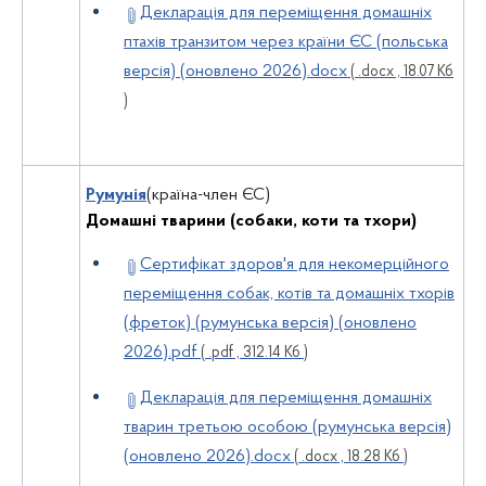
Декларація для переміщення домашніх
птахів транзитом через країни ЄС (польська
версія) (оновлено 2026).docx
( .docx , 18.07 Кб
)
Румунія
(країна-член ЄС)
Домашні тварини (собаки, коти та тхори)
Сертифікат здоров'я для некомерційного
переміщення собак, котів та домашніх тхорів
(фреток) (румунська версія) (оновлено
2026).pdf
( .pdf , 312.14 Кб )
Декларація для переміщення домашніх
тварин третьою особою (румунська версія)
(оновлено 2026).docx
( .docx , 18.28 Кб )