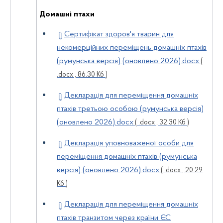
Домашні птахи
Сертифікат здоров'я тварин для
некомерційних переміщень домашніх птахів
(румунська версія) (оновлено 2026).docx
(
.docx , 86.30 Кб )
Декларація для переміщення домашніх
птахів третьою особою (румунська версія)
(оновлено 2026).docx
( .docx , 32.30 Кб )
Декларація уповноваженої особи для
переміщення домашніх птахів (румунська
версія) (оновлено 2026).docx
( .docx , 20.29
Кб )
Декларація для переміщення домашніх
птахів транзитом через країни ЄС