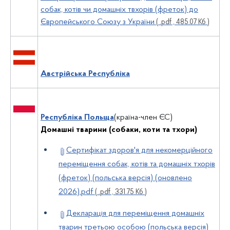
собак, котів чи домашніх твхорів (фреток) до
Європейського Союзу з України
( .pdf , 485.07 Кб )
Австрійська Республіка
Республіка Польща
(країна-член ЄС)
Домашні тварини (собаки, коти та тхори)
Сертифікат здоров'я для некомерційного
переміщення собак, котів та домашніх тхорів
(фреток) (польська версія) (оновлено
2026).pdf
( .pdf , 331.75 Кб )
Декларація для переміщення домашніх
тварин третьою особою (польська версія)