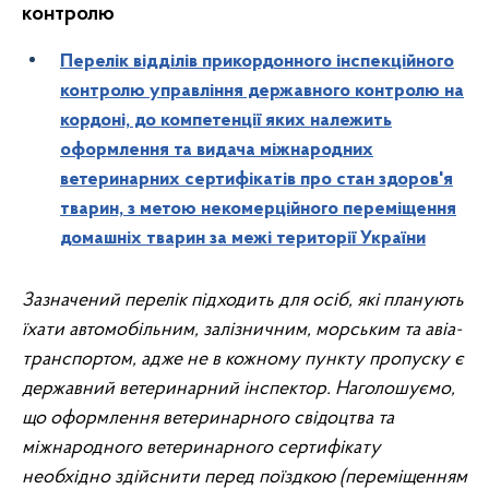
контролю
Перелік відділів прикордонного інспекційного
контролю управління державного контролю на
кордоні, до компетенції яких належить
оформлення та видача міжнародних
ветеринарних сертифікатів про стан здоров'я
тварин, з метою некомерційного переміщення
домашніх тварин за межі території України
Зазначений перелік підходить для осіб, які планують
їхати автомобільним, залізничним, морським та авіа-
транспортом, адже не в кожному пункту пропуску є
державний ветеринарний інспектор. Наголошуємо,
що оформлення ветеринарного свідоцтва та
міжнародного ветеринарного сертифікату
необхідно здійснити перед поїздкою (переміщенням