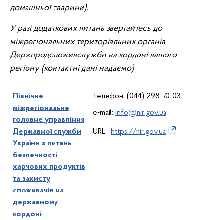
домашньої тварини).
У разі додаткових питань звертайтесь до
міжрегіональних територіальних органів
Держпродспоживслужби на кордоні вашого
регіону
(контактні дані надаємо)
Північне
Телефон: (044) 298-70-03
міжрегіональне
e-mail:
info@nir.gov.ua
головне управління
Державної служби
URL:
https://nir.gov.ua
України з питань
безпечності
харчових продуктів
та захисту
споживачів на
державному
кордоні