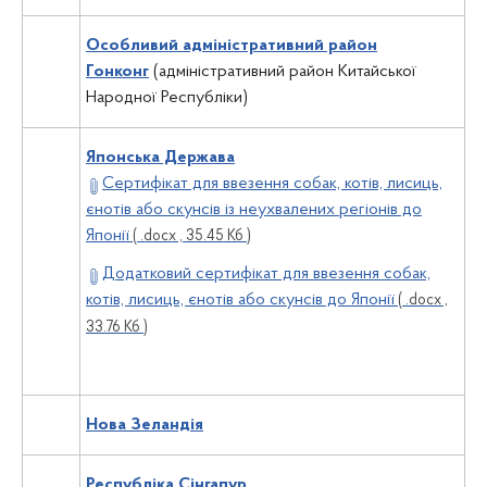
Особливий адміністративний район
Гонконг
(адміністративний район Китайської
Народної Республіки)
Японська Держава
Сертифікат для ввезення собак, котів, лисиць,
єнотів або скунсів із неухвалених регіонів до
Японії
( .docx , 35.45 Кб )
Додатковий сертифікат для ввезення собак,
котів, лисиць, єнотів або скунсів до Японії
( .docx ,
33.76 Кб )
Нова Зеландія
Республіка Сінгапур