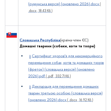
(румунська версія) (оновлено 2026).docx
(
.docx , 18.43 Кб )
Словацька Республіка
(країна-член ЄС)
Домашні тварини (собаки, коти та тхори)
Сертифікат здоров'я для некомерційного
переміщення собак, котів та домашніх тхорів
(фреток) (словацька версія) (оновлено
2026).pdf
( .pdf , 332.71 Кб )
Декларація для переміщення домашніх
тварин третьою особою (словацька версія)
(оновлено 2026).docx
( .docx , 16.92 Кб )