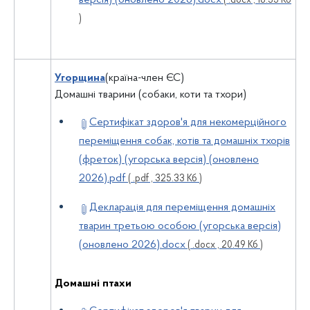
версія) (оновлено 2026).docx
( .docx , 18.35 Кб
)
Угорщина
(країна-член ЄС)
Домашні тварини (собаки, коти та тхори)
Сертифікат здоров'я для некомерційного
переміщення собак, котів та домашніх тхорів
(фреток) (угорська версія) (оновлено
2026).pdf
( .pdf , 325.33 Кб )
Декларація для переміщення домашніх
тварин третьою особою (угорська версія)
(оновлено 2026).docx
( .docx , 20.49 Кб )
Домашні птахи