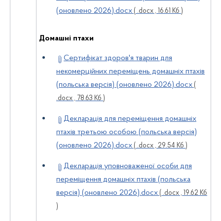
(оновлено 2026).docx
( .docx , 16.61 Кб )
Домашні птахи
Сертифікат здоров'я тварин для
некомерційних переміщень домашніх птахів
(польська версія) (оновлено 2026).docx
(
.docx , 78.63 Кб )
Декларація для переміщення домашніх
птахів третьою особою (польська версія)
(оновлено 2026).docx
( .docx , 29.54 Кб )
Декларація уповноваженої особи для
переміщення домашніх птахів (польська
версія) (оновлено 2026).docx
( .docx , 19.62 Кб
)