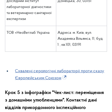
дослідний інститут
Донецька, 30, 03151
лабораторної діагностики
та ветеринарно-санітарної
експертизи
ТОВ «НеоВетлаб Україна
Адреса: м. Київ, вул.
Академіка Вільямса, 11, буд.
1 , кв.101, 03191
Схвалені серологічні лабораторії проти сказу
Європейським Союзом
Крок 5 з інфографіки "Чек-лист: переміщення
з домашніми улюбленцями". Контактні дані
відділів прикордонного інспекційного