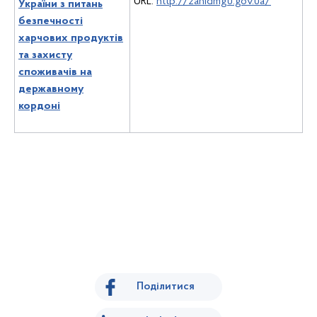
URL:
http://zahidmgu.gov.ua/
України з питань
безпечності
харчових продуктів
та захисту
споживачів на
державному
кордоні
Поділитися