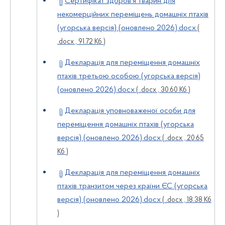
Сертифікат здоров'я тварин для
некомерційних переміщень домашніх птахів
(угорська версія) (оновлено 2026).docx
(
.docx , 91.72 Кб )
Декларація для переміщення домашніх
птахів третьою особою (угорська версія)
(оновлено 2026).docx
( .docx , 30.60 Кб )
Декларація уповноваженої особи для
переміщення домашніх птахів (угорська
версія) (оновлено 2026).docx
( .docx , 20.65
Кб )
Декларація для переміщення домашніх
птахів транзитом через країни ЄС (угорська
версія) (оновлено 2026).docx
( .docx , 18.38 Кб
)