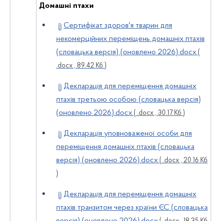
Домашні птахи
Сертифікат здоров'я тварин для
некомерційних переміщень домашніх птахів
(словацька версія) (оновлено 2026).docx
(
.docx , 89.42 Кб )
Декларація для переміщення домашніх
птахів третьою особою (словацька версія)
(оновлено 2026).docx
( .docx , 30.17 Кб )
Декларація уповноваженої особи для
переміщення домашніх птахів (словацька
версія) (оновлено 2026).docx
( .docx , 20.16 Кб
)
Декларація для переміщення домашніх
птахів транзитом через країни ЄС (словацька