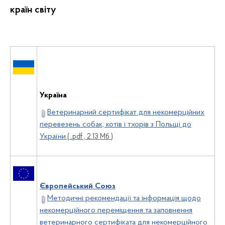
країн світу
Україна
Ветеринарний сертифікат для некомерційних
перевезень собак, котів і тхорів з Польщі до
України
( .pdf , 2.13 Мб )
Європейський Союз
Методичні рекомендації та інформація щодо
некомерційного переміщення та заповнення
ветеринарного сертифіката для некомерційного