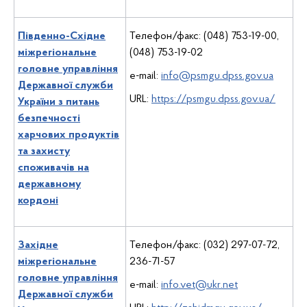
Південно-Східне
Телефон/факс: (048) 753-19-00,
міжрегіональне
(048) 753-19-02
головне управління
e-mail:
info@psmgu.dpss.gov.ua
Державної служби
URL:
https://psmgu.dpss.gov.ua/
України з питань
безпечності
харчових продуктів
та захисту
споживачів на
державному
кордоні
Західне
Телефон/факс: (032) 297-07-72,
міжрегіональне
236-71-57
головне управління
e-mail:
info.vet@ukr.net
Державної служби