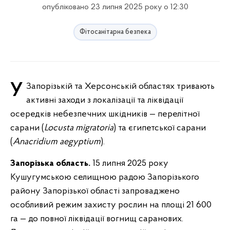
опубліковано 23 липня 2025 року о 12:30
Фітосанітарна безпека
У Запорізькій та Херсонській областях тривають
активні заходи з локалізації та ліквідації
осередків небезпечних шкідників — перелітної
сарани (
Locusta migratoria
) та єгипетської сарани
(
Anacridium aegyptium
).
Запорізька область.
15 липня 2025 року
Кушугумською селищною радою Запорізького
району Запорізької області запроваджено
особливий режим захисту рослин на площі 21 600
га — до повної ліквідації вогнищ саранових.