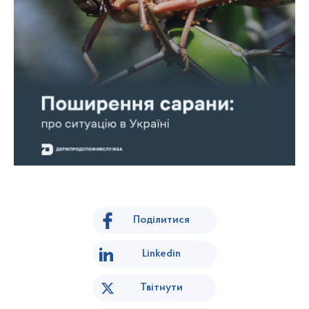
Поділитися
Linkedin
Твітнути