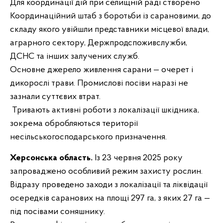
Для координації дій при селищній раді створено
Координаційний штаб з боротьби із сарановими, до
складу якого увійшли представники місцевої влади,
аграрного сектору, Держпродспоживслужби,
ДСНС та інших залучених служб.
Основне джерело живлення сарани — очерет і
дикорослі трави. Промислові посіви наразі не
зазнали суттєвих втрат.
Тривають активні роботи з локалізації шкідника,
зокрема обробляються території
несільськогосподарського призначення.
Херсонська область.
Із 23 червня 2025 року
запроваджено особливий режим захисту рослин.
Відразу проведено заходи з локалізації та ліквідації
осередків саранових на площі 297 га, з яких 27 га —
під посівами соняшнику.