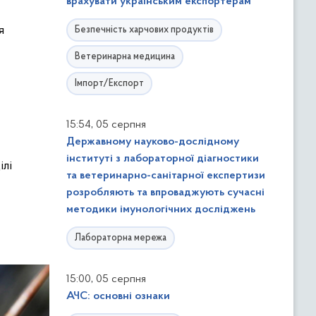
врахувати українським експортерам
я
Безпечність харчових продуктів
Ветеринарна медицина
Імпорт/Експорт
,
15:54
05 серпня
Державному науково-дослідному
інституті з лабораторної діагностики
ілі
та ветеринарно-санітарної експертизи
розробляють та впроваджують сучасні
методики імунологічних досліджень
Лабораторна мережа
,
15:00
05 серпня
АЧС: основні ознаки