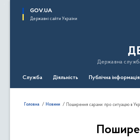
до
основного
GOV.UA
вмісту
Державні сайти України
Д
Державна служба 
Служба
Діяльність
Публічна інформація
Подати звернення
Головна
Новини
Поширення сарани: про ситуацію в Укр
Поширен