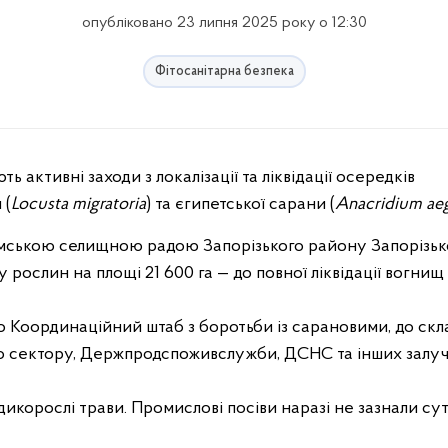
опубліковано 23 липня 2025 року о 12:30
Фітосанітарна безпека
 (
Locusta migratoria
) та єгипетської сарани (
Anacridium ae
мською селищною радою Запорізького району Запорізьк
рослин на площі 21 600 га — до повної ліквідації вогнищ
о Координаційний штаб з боротьби із сарановими, до скл
ого сектору, Держпродспоживслужби, ДСНС та інших залу
корослі трави. Промислові посіви наразі не зазнали су