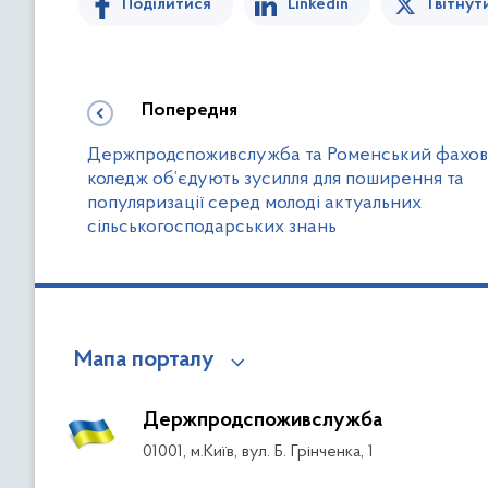
Поділитися
Linkedin
Твітнут
Попередня
Держпродспоживслужба та Роменський фахо
коледж об’єдують зусилля для поширення та
популяризації серед молоді актуальних
сільськогосподарських знань
Мапа порталу
Держпродспоживслужба
01001, м.Київ, вул. Б. Грінченка, 1