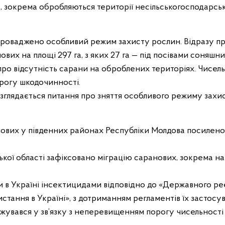
а, зокрема обробляються території несільськогосподарсь
апроваджено особливий режим захисту рослин. Відразу п
анових на площі 297 га, з яких 27 га — під посівами соняшни
про відсутність сарани на оброблених територіях. Чисель
рогу шкодочинності.
озглядається питання про зняття особливого режиму захи
нових у південних районах Республіки Молдова посилено
кої області зафіксовано міграцію саранових, зокрема на 
 в Україні інсектицидами відповідно до «Державного р
истання в Україні», з дотриманням регламентів їх застосу
увався у зв’язку з неперевищенням порогу чисельності