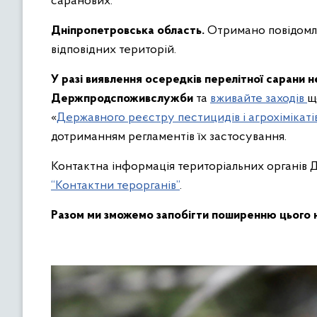
саранових.
Дніпропетровська область.
Отримано повідомле
відповідних територій.
У разі виявлення осередків перелітної сарани 
Держпродспоживслужби
та
вживайте заходів
щ
«
Державного реєстру пестицидів і агрохімікатів
дотриманням регламентів їх застосування.
Контактна інформація територіальних органів 
“Контактни терорганів”
.
Разом ми зможемо запобігти поширенню цього 