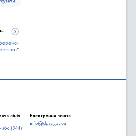
кувати
на
еференс-
 рослин"
яча лінія
Електронна пошта
info@dpss.gov.ua
 або (044)