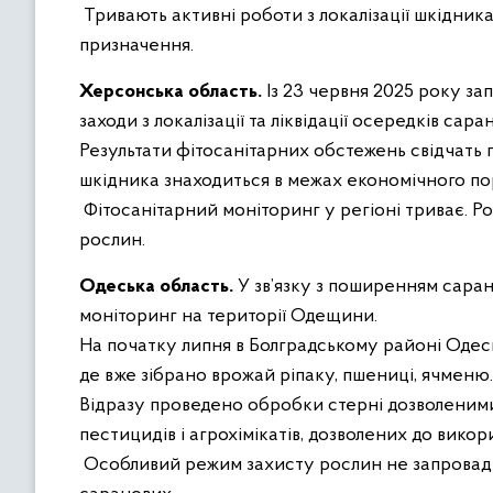
Тривають активні роботи з локалізації шкідник
призначення.
Херсонська область.
Із 23 червня 2025 року з
заходи з локалізації та ліквідації осередків сар
Результати фітосанітарних обстежень свідчать 
шкідника знаходиться в межах економічного по
Фітосанітарний моніторинг у регіоні триває. Р
рослин.
Одеська область.
У зв’язку з поширенням сара
моніторинг на території Одещини.
На початку липня в Болградському районі Одесь
де вже зібрано врожай ріпаку, пшениці, ячменю.
Відразу проведено обробки стерні дозволеними
пестицидів і агрохімікатів, дозволених до викор
Особливий режим захисту рослин не запровадж