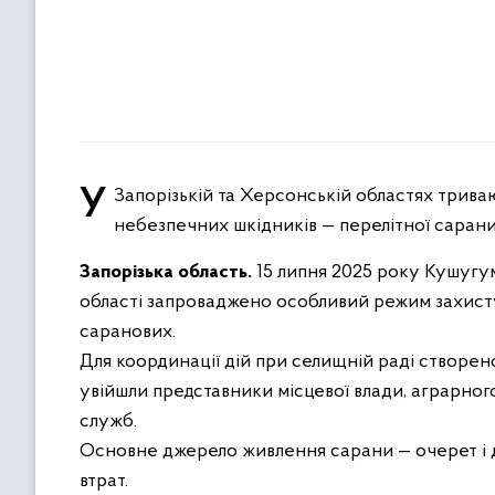
У Запорізькій та Херсонській областях тривають активні заходи з локалізації та ліквідації осередків
небезпечних шкідників — перелітної сарани
Запорізька область.
15 липня 2025 року Кушугу
області запроваджено особливий режим захисту 
саранових.
Для координації дій при селищній раді створен
увійшли представники місцевої влади, аграрн
служб.
Основне джерело живлення сарани — очерет і ди
втрат.