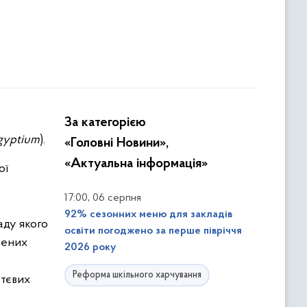
За категорією
gyptium
).
«Головні Новини»,
«Актуальна інформація»
ої
,
17:00
06 серпня
92% сезонних меню для закладів
аду якого
освіти погоджено за перше півріччя
чених
2026 року
Реформа шкільного харчування
ттєвих