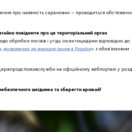
ння про наявність саранових — проводиться обстеженн
негайно повідомте про це територіальний орган
одо обробки посівів і угідь інсектицидами відповідно до
, дозволених до використання в Україні
», з обов’язковим
Держпродспоживслужби на офіційному вебпорталі у розд
небезпечного шкідника та зберегти врожай!