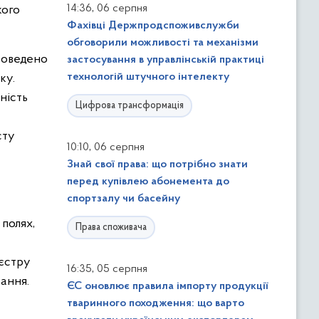
,
14:36
06 серпня
кого
Фахівці Держпродспоживслужби
обговорили можливості та механізми
роведено
застосування в управлінській практиці
технологій штучного інтелекту
ку.
ність
Цифрова трансформація
сту
,
10:10
06 серпня
Знай свої права: що потрібно знати
перед купівлею абонемента до
спортзалу чи басейну
полях,
Права споживача
еєстру
,
16:35
05 серпня
вання.
ЄС оновлює правила імпорту продукції
тваринного походження: що варто