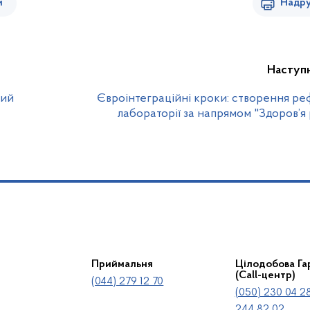
и
Надру
Наступ
вий
Євроінтеграційні кроки: створення р
лабораторії за напрямом "Здоров’я
Приймальня
Цілодобова Гар
(Call-центр)
(044) 279 12 70
(050) 230 04 28
244 82 02