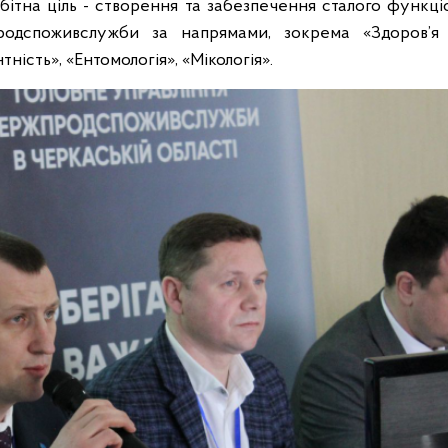
ітна ціль - створення та забезпечення сталого функц
родспоживслужби за напрямами, зокрема «Здоров’я 
ість», «Ентомологія», «Мікологія».