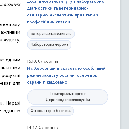
дослідного інституту з лабораторної
належних
діагностики та ветеринарно-
санітарної експертизи привітали з
професійним святом
тенціалу
Важливим
Ветеринарна медицина
н аудиту,
Лабораторна мережа
 ще одним
,
16:10
07 серпня
ультатами
На Херсонщині скасовано особливий
родукції
режим захисту рослин: осередок
сарани ліквідовано
реваг для
Територіальні органи
Держпродспоживслужби
и. Наразі
 один із
Фітосанітарна безпека
,
14:47
07 серпня