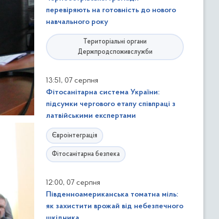
перевіряють на готовність до нового
навчального року
Територіальні органи
Держпродспоживслужби
,
13:51
07 серпня
Фітосанітарна система України:
підсумки чергового етапу співпраці з
латвійськими експертами
Євроінтеграція
Фітосанітарна безпека
,
12:00
07 серпня
Південноамериканська томатна міль:
як захистити врожай від небезпечного
шкідника