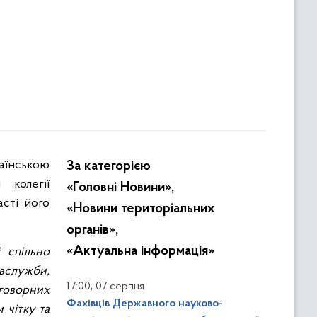
За категорією
 колегії
«Головні Новини»,
сті його
«Новини територіальних
органів»,
«Актуальна інформація»
 спільно
вслужби,
,
17:00
07 серпня
еговорних
Фахівців Державного науково-
 чітку та