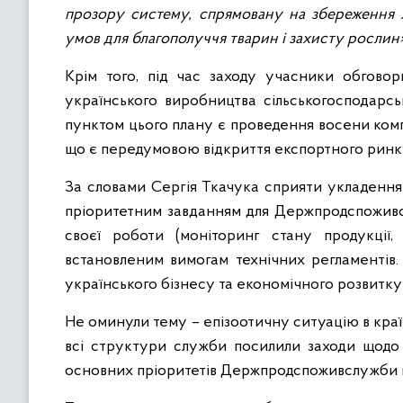
прозору систему, спрямовану на збереження 
умов для благополуччя тварин і захисту рослин
Крім того, під час заходу учасники обгово
українського виробництва сільськогосподарс
пунктом цього плану є проведення восени ком
що є передумовою відкриття експортного ринк
За словами Сергія Ткачука сприяти укладення
пріоритетним завданням для Держпродспоживсл
своєї роботи (моніторинг стану продукції,
встановленим вимогам технічних регламентів.
українського бізнесу та економічного розвитку
Не оминули тему – епізоотичну ситуацію в краї
всі структури служби посилили заходи щодо
основних пріоритетів Держпродспоживслужби н