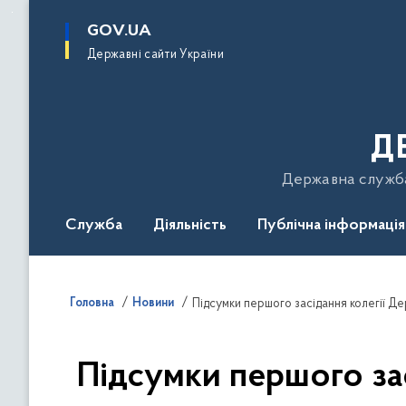
до
основного
GOV.UA
вмісту
Державні сайти України
Д
Державна служба 
Служба
Діяльність
Публічна інформація
Подати звернення
Головна
Новини
Підсумки першого засідання колегії 
Підсумки першого за