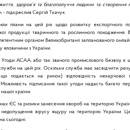
життя, здоров’я та благополуччя людини та створення 
»
, - підкреслив Сергій Ткачук.
рили плани на цей рік щодо розвитку експортного по
ької продукції тваринного та рослинного походження. 
петентним органом Великобританії запланованого онлай
у яловичини з України.
 Угоди АСАА, або так званого промислового безвізу є
ужби на цей рік. Оскільки служба має засвідчити рез
 що подається на ринок) відповідність нехарчової п
 Можливість підписання такої угоди надасть багато пе
 нашої країни.
нах ЄС та ризики занесення хвороб на територію Україн
 недопущення вірусу ящуру на територію України. Це
а сьогодні.