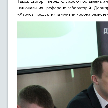
Також цьогоріч перед службою поставлена амб
національних референс-лабораторій Держп
«Харчові продукти» та «Антимікробна резистентн