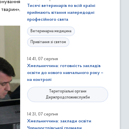
іонування
Тисячі ветеринарів по всій країні
тварин»,
приймають вітання напередодні
професійного свята
Ветеринарна медицина
Привітання зі святом
,
14:41
07 серпня
Хмельниччина: готовність закладів
освіти до нового навчального року –
на контролі
Територіальні органи
Держпродспоживслужби
,
14:31
07 серпня
Хмельниччина: заклади освіти
Чорноострівської громади