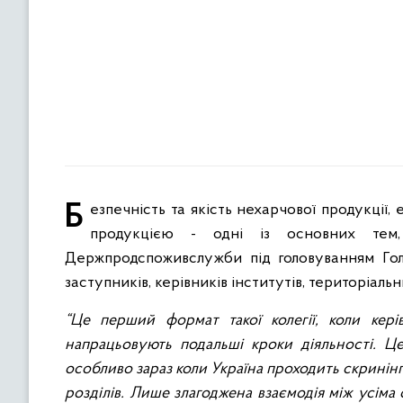
Безпечність та якість нехарчової продукції, епізоотична ситуація, сприяння міжнародній торгівлі українською
продукцією - одні із основних тем,
Держпродспоживслужби під головуванням Гол
заступників, керівників інститутів, територіаль
“Це перший формат такої колегії, коли кері
напрацьовують подальші кроки діяльності. Ц
особливо зараз коли Україна проходить скринін
розділів. Лише злагоджена взаємодія між усім