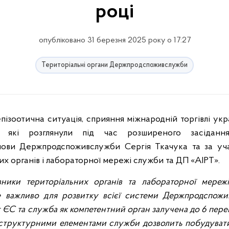
році
опубліковано 31 березня 2025 року о 17:27
Територіальні органи Держпродспоживслужби
 які розглянули під час розширеного засідання
ови Держпродспоживслужби Сергія Ткачука та за уча
них органів і лабораторної мережі служби та ДП «АІРТ».
вники територіальних органів та лабораторної мережі
е важливо для розвитку всієї системи Держпродспожи
г ЄС та служба як компетентний орган залучена до 6 пер
а структурними елементами служби дозволить побудувати