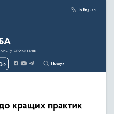
In English
БА
ахисту споживачів
Пошук
одо кращих практик