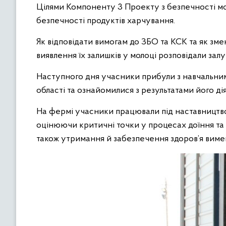
Цілями Компоненту 3 Проекту з безпечності м
безпечності продуктів харчування.
Як відповідати вимогам до ЗБО та КСК та як зме
виявлення їх залишків у молоці розповідали за
Наступного дня учасники прибули з навчальним 
області та ознайомилися з результатами його дія
На фермі учасники працювали під наставництво
оцінюючи критичні точки у процесах доїння та
також утримання й забезпечення здоров’я вимен