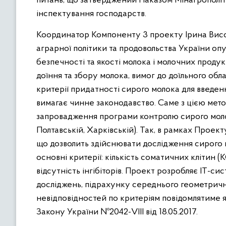
питань, що затверджений Наказом Мінагрополіти
інспектування господарств.
Координатор Компоненту 3 проекту Ірина Висоц
аграрної політики та продовольства України о
безпечності та якості молока і молочних продук
доїння та збору молока, вимог до доїльного обл
критерії придатності сирого молока для введення
вимагає чинне законодавство. Саме з цією мето
запровадження програми контролю сирого молока
Полтавській, Харківській). Так, в рамках Проек
що дозволить здійснювати дослідження сирого 
основні критерії: кількість соматичних клітин (
відсутність інгібіторів. Проект розробляє ІТ-с
досліджень, підрахунку середнього геометрично
невідповідностей по критеріям повідомлятиме як
Закону України №2042-VIII від 18.05.2017.