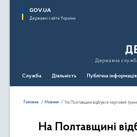
до
основного
GOV.UA
вмісту
Державні сайти України
Д
Державна служба 
Служба
Діяльність
Публічна інформація
Подати звернення
Головна
Новини
На Полтавщині відбувся черговий трен
На Полтавщині від