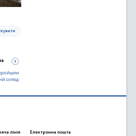
кувати
на
пройшли
й огляд
яча лінія
Електронна пошта