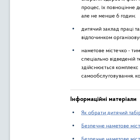
процес, їх повноцінне д
але не менше 6 годин;
дитячий заклад праці т
відпочинком організовує
наметове містечко - ти
спеціально відведеній т
здійснюється комплекс 
самообслуговування, ко
Інформаційні матеріали
Як обрати дитячий табі
Безпечне наметове міст
Безпечне наметове міст