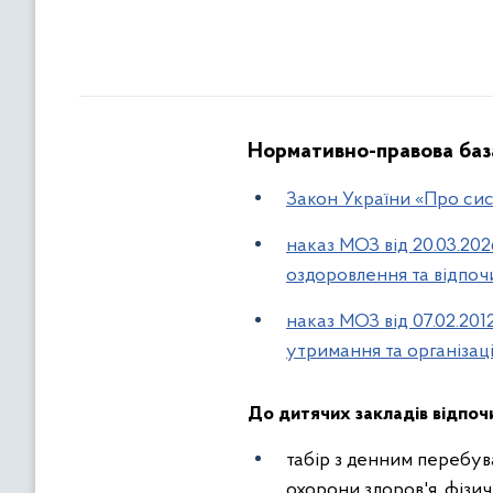
Нормативно-правова база
Закон України «Про сис
наказ МОЗ від 20.03.20
оздоровлення та відпоч
наказ МОЗ від 07.02.20
утримання та організац
До дитячих закладів відпо
табір з денним перебува
охорони здоров'я, фізич