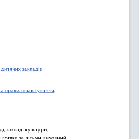
 дитячих закладів
а правил влаштування,
, закладі культури,
 догляд за дітьми, виховний