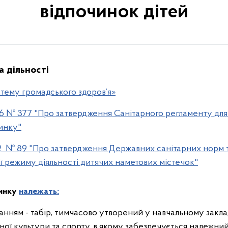
відпочинок дітей
 дільності
тему громадського здоров’я»
26 № 377 "Про затвердження Санітарного регламенту для
инку"
12 № 89 "Про затвердження Державних санітарних норм т
ії режиму діяльності дитячих наметових містечок"
чинку
належать:
нням - табір, тимчасово утворений у навчальному закладі
ної культури та спорту, в якому забезпечується належний