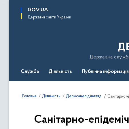
до
основного
GOV.UA
вмісту
Державні сайти України
Д
Державна служба 
Служба
Діяльність
Публічна інформація
Подати звернення
Головна
Діяльність
Держсанепіднагляд
Санітарно-е
Санітарно-епідемі