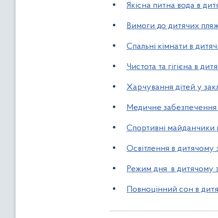
Якісна питна вода в ди
Вимоги до дитячих пляж
Спальні кімнати в дитя
Чистота та гігієна в ди
Харчування дітей у зак
Медичне забезпечення 
Спортивні майданчики в
Освітлення в дитячому 
Режим дня в дитячому з
Повноцінний сон в дитя