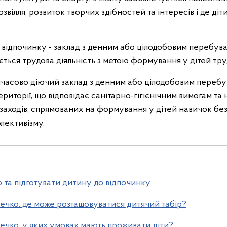
озвілля, розвиток творчих здібностей та інтересів і де ді
а відпочинку - заклад з денним або цілодобовим перебува
ться трудова діяльність з метою формування у дітей труд
мчасово діючий заклад з денним або цілодобовим переб
ериторії, що відповідає санітарно-гігієнічним вимогам та
заходів, спрямованих на формування у дітей навичок без
лективізму.
р та підготувати дитину до відпочинку
ечко: де може розташовуватися дитячий табір?
ечко: у яких умовах мають проживати діти?